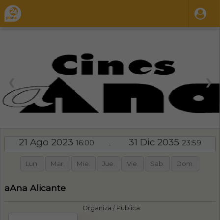
❮
❯
21 Ago 2023
31 Dic 2035
16:00
23:59
-
Lun.
Mar.
Mie.
Jue.
Vie.
Sab.
Dom.
aAna Alicante
Organiza / Publica: