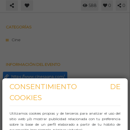
588
0
0
CATEGORÍAS
Cine
INFORMACIÓN DEL EVENTO
https://www.cinesaana.com/
CONSENTIMIENTO DE
965143920
COOKIES
Whasapp
Aforo:
Utilizamos cookies propias y de terceros para analizar el uso del
sitio web y/o mostrar publicidad relacionada con tu preferencia
Lugar (sitio llamado comúnmente)
sobre la base de un perfil elaborado a partir de tu hábito de
navegación (por ejemplo, páginas visitadas).