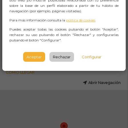
sitio web y/o mostrar publicidad relacionada con tu preferencia
sobre la base de un perfil elaborado a partir de tu hábito de
Groove Estudios Y Ensayos
navegación (por ejemplo, páginas visitadas).
Ballonti Auzoa, 23, 48920 Portugalete,
Para más información consulta la
política de cookies
.
Bizkaia
Puedes aceptar todas las cookies pulsando el botón "Aceptar",
rechazar su uso pulsando el botón "Rechazar" y configurarlas
BILBAO
pulsando el botón "Configurar".
Observaciones
Aceptar
Rechazar
Configurar
CÓMO LLEGAR
Abrir Navegación