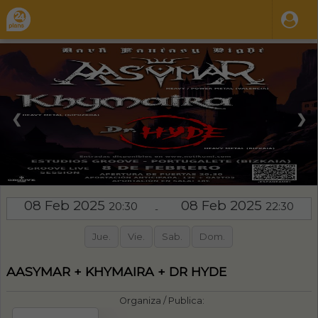
❮
❯
08 Feb 2025
08 Feb 2025
20:30
22:30
-
Jue.
Vie.
Sab.
Dom.
AASYMAR + KHYMAIRA + DR HYDE
Organiza / Publica: