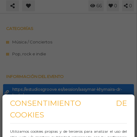
66
0
0
CATEGORÍAS
Música / Conciertos
Pop, rock e indie
INFORMACIÓN DEL EVENTO
https://estudiosgroove.es/session/aasymar-khymaira-dr-
hyde/
CONSENTIMIENTO DE
Teléfono
COOKIES
Whasapp
Utilizamos cookies propias y de terceros para analizar el uso del
Aforo: