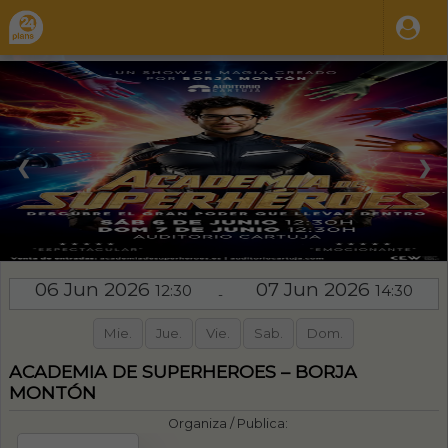
❮
❯
06 Jun 2026
07 Jun 2026
12:30
14:30
-
Mie.
Jue.
Vie.
Sab.
Dom.
ACADEMIA DE SUPERHEROES – BORJA
MONTÓN
Organiza / Publica: