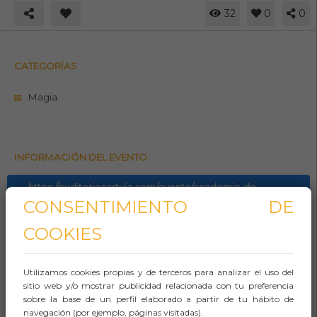
32
0
0
CATEGORÍAS
Magia
INFORMACIÓN DEL EVENTO
https://auditoriocartuja.com/evento/academia-de-
superheroes-borja-monton/
CONSENTIMIENTO DE
COOKIES
Teléfono
Whasapp
Utilizamos cookies propias y de terceros para analizar el uso del
sitio web y/o mostrar publicidad relacionada con tu preferencia
Aforo:
sobre la base de un perfil elaborado a partir de tu hábito de
navegación (por ejemplo, páginas visitadas).