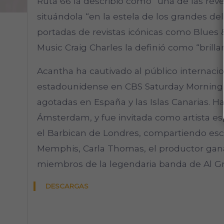
Ruta 66 la describió como “una de las reve
situándola “en la estela de los grandes de
portadas de revistas icónicas como Blues &
Music Craig Charles la definió como “bril
Acantha ha cautivado al público internacio
estadounidense en CBS Saturday Morning 
agotadas en España y las Islas Canarias. H
Ámsterdam, y fue invitada como artista e
el Barbican de Londres, compartiendo esce
Memphis, Carla Thomas, el productor ga
miembros de la legendaria banda de Al G
DESCARGAS