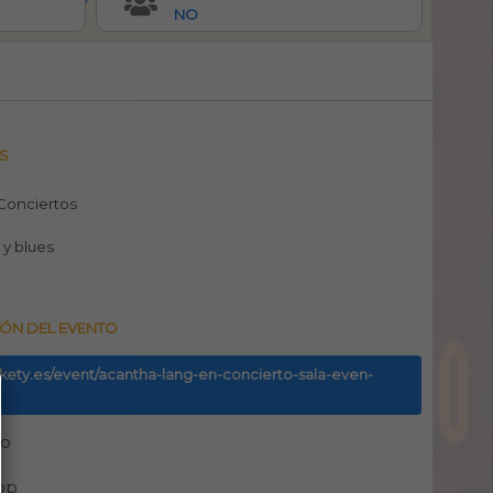
NO
S
 Conciertos
l y blues
ÓN DEL EVENTO
ickety.es/event/acantha-lang-en-concierto-sala-even-
no
pp