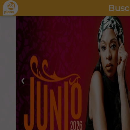
Busc
❮