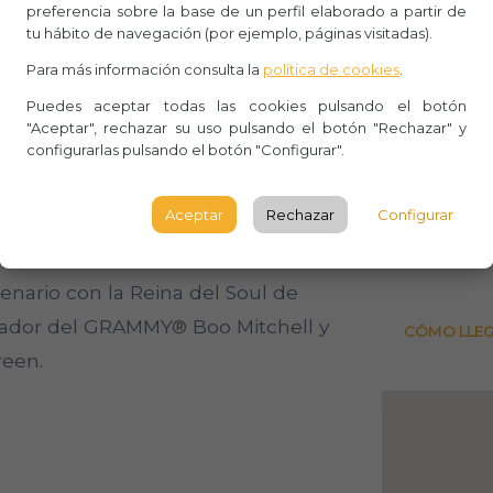
laciones del soul reciente”,
preferencia sobre la base de un perfil elaborado a partir de
tu hábito de navegación (por ejemplo, páginas visitadas).
l soul”. También ha protagonizado las
Aforo:
 Soul y Echoes. El locutor de BBC 6
Para más información consulta la
política de cookies
.
Sala Ev
lante… destinada a dominar el mundo”.
Puedes aceptar todas las cookies pulsando el botón
"Aceptar", rechazar su uso pulsando el botón "Rechazar" y
C/ José
configurarlas pulsando el botón "Configurar".
Sevilla
nal, desde su debut en la televisión
hasta conciertos con entradas
SEVILL
Aceptar
Rechazar
Configurar
a actuado por toda Europa, de París a
Observ
special en el Memphis Soul Revue en
nario con la Reina del Soul de
nador del GRAMMY® Boo Mitchell y
CÓMO LLE
reen.