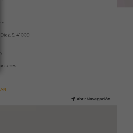
en
 Díaz, 5, 41009
A
aciones
GAR
Abrir Navegación