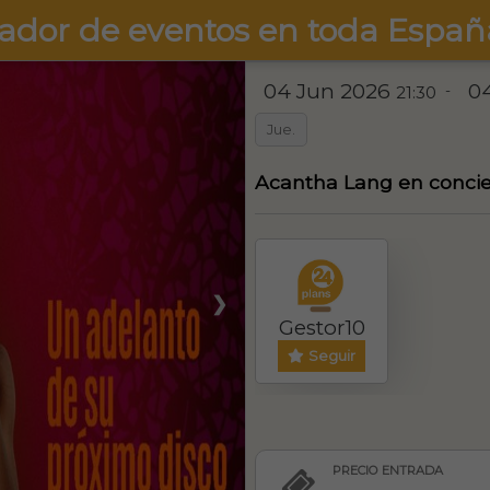
ador de eventos en toda Españ
04 Jun 2026
0
-
21:30
Jue.
Acantha Lang en concie
❯
Gestor10
Seguir
PRECIO ENTRADA