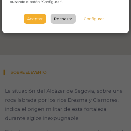
pulsando el botón "Configurar".
Aceptar
Rechazar
Configurar
SOBRE EL EVENTO
La situación del Alcázar de Segovia, sobre una
roca labrada por los ríos Eresma y Clamores,
indica el origen militar de esta fortaleza
durante siglos inexpugnable.