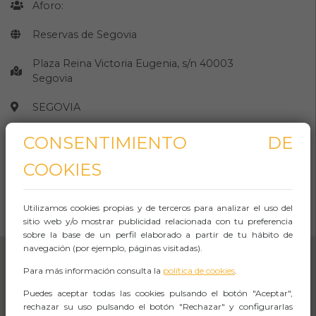
Aforo:
Reservas de Segovia
Plaza Reina Victoria Eugenia, s/n 40003
Segovia
SEGOVIA
Observaciones
CONSENTIMIENTO DE
COOKIES
CÓMO LLEGAR
Utilizamos cookies propias y de terceros para analizar el uso del
Abrir Navegación
sitio web y/o mostrar publicidad relacionada con tu preferencia
sobre la base de un perfil elaborado a partir de tu hábito de
navegación (por ejemplo, páginas visitadas).
Para más información consulta la
política de cookies
.
Puedes aceptar todas las cookies pulsando el botón "Aceptar",
rechazar su uso pulsando el botón "Rechazar" y configurarlas