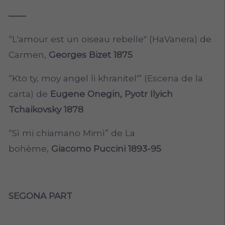
——
“L'amour est un oiseau rebelle" (HaVanera) de
Carmen,
Georges Bizet 1875
“Kto ty, moy angel li khranitel'” (Escena de la
carta) de
Eugene Onegin, Pyotr Ilyich
Tchaikovsky 1878
“Sì mi chiamano Mimì” de La
bohème,
Giacomo Puccini 1893-95
SEGONA PART