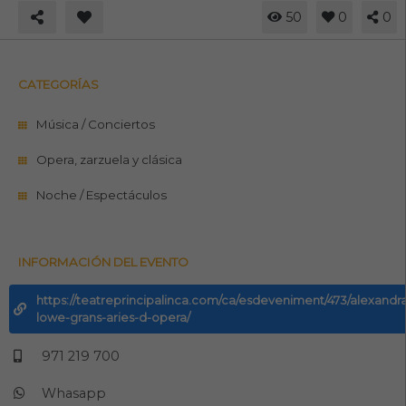
50
0
0
CATEGORÍAS
Música / Conciertos
Opera, zarzuela y clásica
Noche / Espectáculos
INFORMACIÓN DEL EVENTO
https://teatreprincipalinca.com/ca/esdeveniment/473/alexandr
lowe-grans-aries-d-opera/
971 219 700
Whasapp