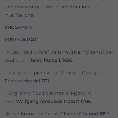
tots dos atorgats per un apreciat jurat
internacional.
PROGRAMA
PRIMERA PART
“Music For a While” de la música incidental per
Oedipus -
Henry Purcell, 1692
“Lascia ch’io pianga” de Rinaldo -
George
Frideric Handel 1711
“Porgi amor” de Le Nozze di Figaro, K.
492,
Wolfgang Amadeus Mozart 1786
“Air de bijoux” de Faust,
Charles Gounod 1859