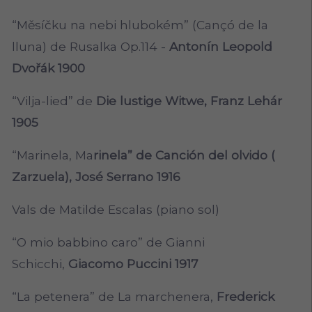
“Měsíčku na nebi hlubokém” (Cançó de la
lluna) de Rusalka Op.114 -
Antonín Leopold
Dvořák 1900
“Vilja-lied” de
Die lustige Witwe, Franz Lehár
1905
“Marinela, Ma
rinela” de Canción del olvido (
Zarzuela), José Serrano 1916
Vals de Matilde Escalas (piano sol)
“O mio babbino caro” de Gianni
Schicchi,
Giacomo Puccini 1917
“La petenera” de La marchenera,
Frederick