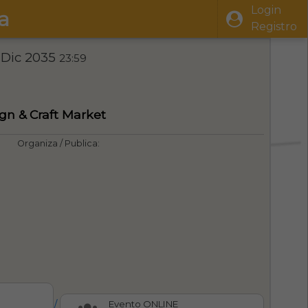
Login
a
Registro
 Dic 2035
23:59
ign & Craft Market
Organiza / Publica:
/
Evento ONLINE