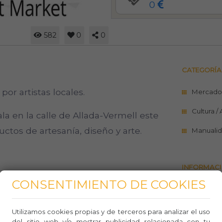
0
582
0
0
CATEGORÍA
or artistas locales.
Mercado
Cultura /
la en la calle de Allada-Vermell este
ctos de artesanía, diseño y arte.
Manuali
INFORMACI
CONSENTIMIENTO DE COOKIES
https://g
allada-v
Utilizamos cookies propias y de terceros para analizar el uso
Teléfo
del sitio web y/o mostrar publicidad relacionada con tu