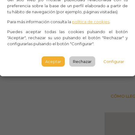
preferencia sobre la base de un perfil elaborado a partir de
Whasa
tu hábito de navegación (por ejemplo, páginas visitadas).
Para más información consulta la
política de cookies
.
Aforo:
Puedes aceptar todas las cookies pulsando el botón
Plaça A
"Aceptar", rechazar su uso pulsando el botón "Rechazar" y
configurarlas pulsando el botón "Configurar".
C Allad
BARCE
Aceptar
Rechazar
Configurar
Observ
CÓMO LLE