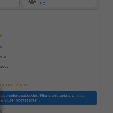
NO
S
s
 Arte
dades
ÓN DEL EVENTO
uia.barcelona.cat/es/detall/fira-d-artesania-a-la-placa-
ermell_99400078987.html
no