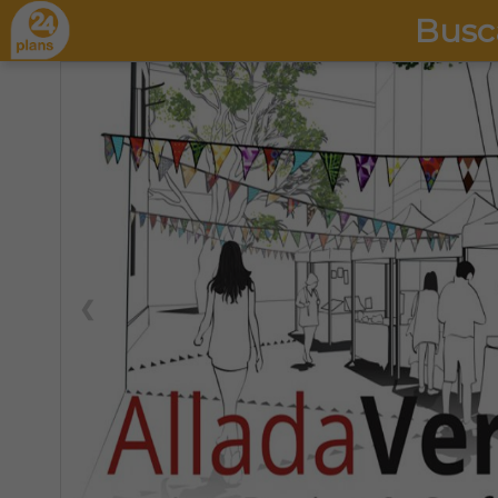
Busc
❮