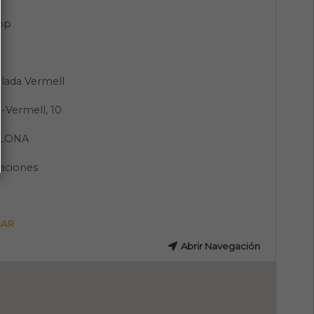
pp
llada Vermell
a-Vermell, 10
LONA
aciones
GAR
Abrir Navegación