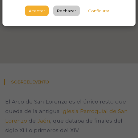
Aceptar
Rechazar
Configurar
SOBRE EL EVENTO
El Arco de San Lorenzo es el único resto que
queda de la antigua
Iglesia Parroquial de San
Lorenzo
de
Jaén
, que databa de finales del
siglo XIII o primeros del XIV.