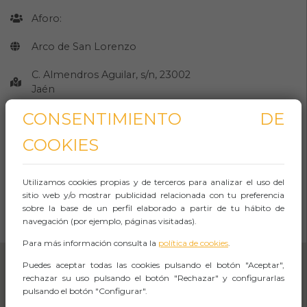
Aforo:
Arco de San Lorenzo
C. Almendros Aguilar, s/n, 23002
Jaén
CONSENTIMIENTO DE
JAEN
COOKIES
Observaciones
Utilizamos cookies propias y de terceros para analizar el uso del
sitio web y/o mostrar publicidad relacionada con tu preferencia
CÓMO LLEGAR
sobre la base de un perfil elaborado a partir de tu hábito de
navegación (por ejemplo, páginas visitadas).
Abrir Navegación
Para más información consulta la
política de cookies
.
Puedes aceptar todas las cookies pulsando el botón "Aceptar",
rechazar su uso pulsando el botón "Rechazar" y configurarlas
pulsando el botón "Configurar".