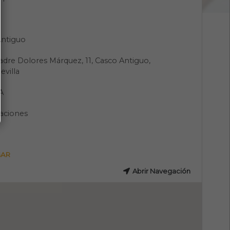
Antiguo
adre Dolores Márquez, 11, Casco Antiguo,
evilla
A
aciones
GAR
Abrir Navegación