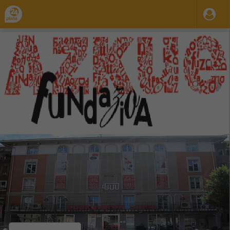
❮
❯
28 Ago 2023
31 Dic 2035
08:00
17:30
-
Lun.
Mar.
Mie.
Jue.
Vie.
Azkue Fundazioa
Organiza / Publica: