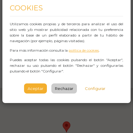
Back&Stage
COOKIES
Uribitarte Kalea, 8, 48001 Bilbo,
Bizkaia
Utilizamos cookies propias y de terceros para analizar el uso del
sitio web y/o mostrar publicidad relacionada con tu preferencia
BILBAO
sobre la base de un perfil elaborado a partir de tu hábito de
navegación (por ejemplo, páginas visitadas).
Viernes cierra 04:30h.
Para más información consulta la
política de cookies
.
Puedes aceptar todas las cookies pulsando el botón "Aceptar",
rechazar su uso pulsando el botón "Rechazar" y configurarlas
CÓMO LLEGAR
pulsando el botón "Configurar".
Abrir Navegación
Aceptar
Rechazar
Configurar