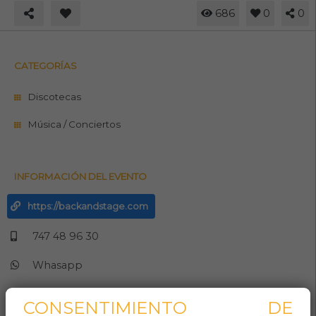
686
0
0
CATEGORÍAS
Discotecas
Música / Conciertos
INFORMACIÓN DEL EVENTO
https://backandstage.com
747 48 96 30
Whasapp
Aforo:
CONSENTIMIENTO DE