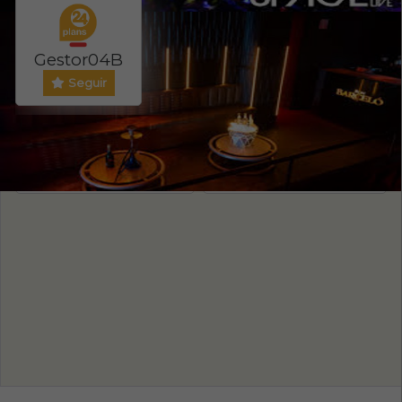
Gestor04B
Seguir
Evento ONLINE
PRECIO ENTRADA
NO
20
/