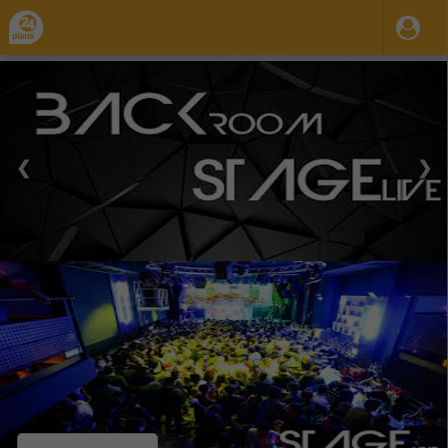
❮
❯
01 Oct 2023
31 Dic 2035
00:00
06:00
-
Lun.
Mar.
Mie.
Jue.
Vie.
Sab.
Dom.
Back and Stage, 2 discotecas y sala de
conciertos
Organiza / Publica: