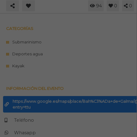
94
0
0
CATEGORÍAS
Submarinismo
Deportes agua
Kayak
INFORMACIÓN DEL EVENTO
https://www.google.es/maps/place/Bah%C3%ADa+de+Galma/@40
entry=ttu
Teléfono
Whasapp