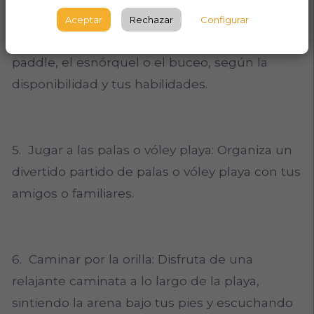
4. Practicar deportes acuáticos: Experimenta
Aceptar
Rechazar
Configurar
la emoción del surf, windsurf, kite, el kayak, el
paddle, el esnórquel o el buceo, según la
disponibilidad y tus habilidades.
5. Jugar a las palas o vóley playa: Organiza un
divertido partido de palas o vóley playa con tus
amigos o familiares.
6. Caminar por la orilla: Disfruta de una
relajante caminata a lo largo de la playa,
sintiendo la arena bajo tus pies y escuchando