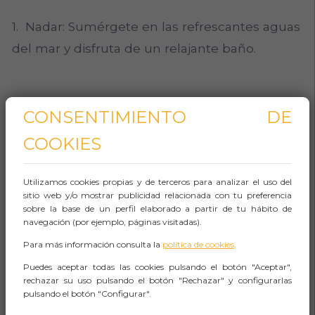
1. Nadar: Sumérgete en las refrescantes aguas
del mar y disfruta de un relajante baño.
2. Tomar el sol: Extiende tu toalla en la arena y
CONSENTIMIENTO DE
relájate bajo el cálido sol. No olvides aplicar
COOKIES
protector solar para proteger tu piel.
Utilizamos cookies propias y de terceros para analizar el uso del
sitio web y/o mostrar publicidad relacionada con tu preferencia
sobre la base de un perfil elaborado a partir de tu hábito de
3. Hacer castillos de arena: Despierta tu lado
navegación (por ejemplo, páginas visitadas).
creativo y construye impresionantes castillos
Para más información consulta la
política de cookies
.
de arena en la orilla.
Puedes aceptar todas las cookies pulsando el botón "Aceptar",
rechazar su uso pulsando el botón "Rechazar" y configurarlas
pulsando el botón "Configurar".