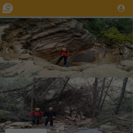
❮
❯
10 Ago 2023
31 Dic 2035
09:00
23:59
-
Lun.
Mar.
Mie.
Jue.
Vie.
Sab.
Dom.
Barranquismo seco en el Cigarrón
Organiza / Publica: