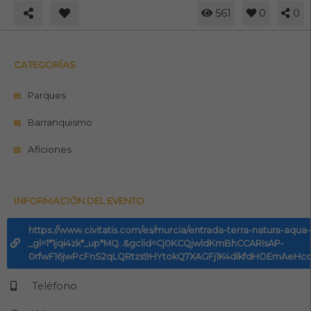
561
0
0
CATEGORÍAS
Parques
Barranquismo
Aficiones
INFORMACIÓN DEL EVENTO
https://www.civitatis.com/es/murcia/entrada-terra-natura-aqua
_gl=1*1jqi4zk*_up*MQ..&gclid=Cj0KCQjwldKmBhCCARIsAP-
0rfwF16jwPcFnS2qLQRtzs9HYtokQ7XAGFj1K4dlkfdHOEmAeHco
Teléfono