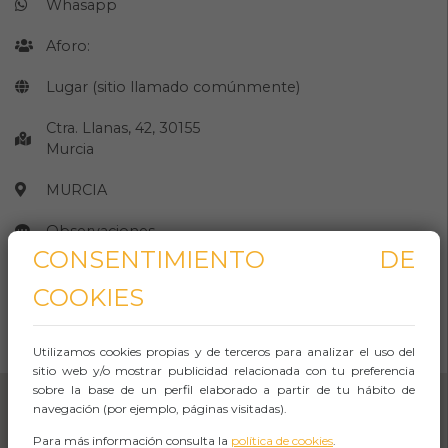
Whasapp
Aforo:
Lugar (sitio llamado comúnmente)
Ctra. Llanas, 42, 30155
Murcia
MURCIA
Observaciones
CONSENTIMIENTO DE
COOKIES
CÓMO LLEGAR
Abrir Navegación
Utilizamos cookies propias y de terceros para analizar el uso del
sitio web y/o mostrar publicidad relacionada con tu preferencia
sobre la base de un perfil elaborado a partir de tu hábito de
navegación (por ejemplo, páginas visitadas).
Para más información consulta la
política de cookies
.