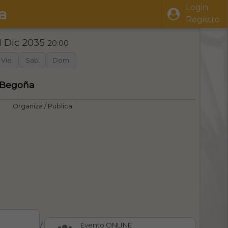
Login
a
Registro
1 Dic 2035
20:00
Vie.
Sab.
Dom.
e Begoña
Organiza / Publica:
/
Evento ONLINE