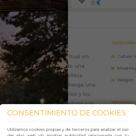
0
536
0
0
CATEGORÍA
oya arquitectónica y espiritual en
Cultura /
uosa presencia en lo alto de una
Museos 
la ciudad. Además de su belleza
Religión
da neogótica, la basílica alberga una
atrona de Bizkaia. Los fieles y los
INFORMACI
 y la espiritualidad al explorar sus
CONSENTIMIENTO DE COOKIES
ue se filtra a través de hermosos
Sitio w
istoria, la fe y la cultura vasca, y
944 12 
Utilizamos cookies propias y de terceros para analizar el uso
spiritual en medio del bullicio
del sitio web y/o mostrar publicidad relacionada con tu