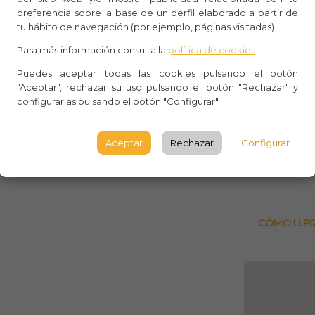
Whasa
preferencia sobre la base de un perfil elaborado a partir de
tu hábito de navegación (por ejemplo, páginas visitadas).
Aforo:
Para más información consulta la
política de cookies
.
Lugar 
Puedes aceptar todas las cookies pulsando el botón
"Aceptar", rechazar su uso pulsando el botón "Rechazar" y
Begoñak
configurarlas pulsando el botón "Configurar".
Bizkaia
BILBA
Aceptar
Rechazar
Configurar
Consula
CÓMO LLE