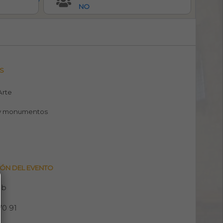
NO
S
 Arte
y monumentos
ÓN DEL EVENTO
eb
70 91