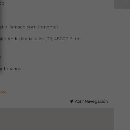
pp
(sitio llamado comúnmente)
o Andra Maria Kalea, 38, 48006 Bilbo,
O
r horarios
GAR
Abrir Navegación