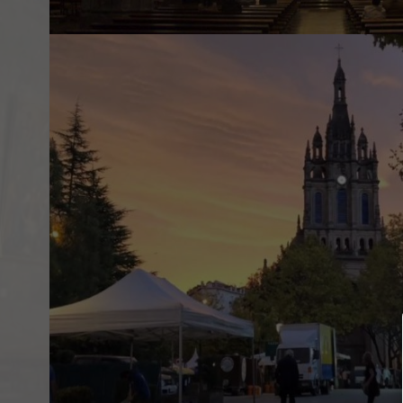
SOBRE EL EVENTO
La Basílica de la Virgen de Begoña es una j
Bilbao que merece ser visitada. Su majest
colina ofrece una vista impresionante de 
arquitectónica, con su característica facha
profunda devoción a la Virgen de Begoña, p
visitantes pueden experimentar la serenidad
espacios sagrados, iluminados por la luz q
vitrales. Es un lugar donde se entrelazan la h
donde se puede encontrar paz y conexión e