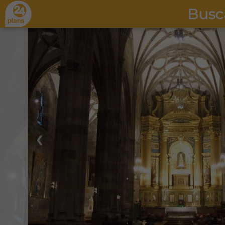
Busc
❮