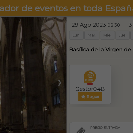
ador de eventos en toda Españ
29 Ago 2023
3
-
08:30
Lun.
Mar.
Mie.
Jue.
Basílica de la Virgen d
❯
Gestor04B
Seguir
PRECIO ENTRADA