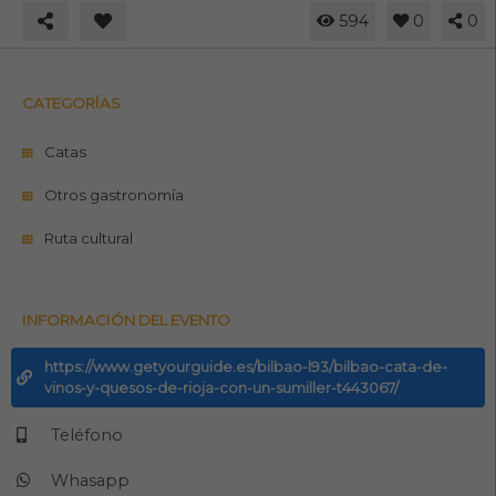
594
0
0
CATEGORÍAS
Catas
Otros gastronomía
Ruta cultural
INFORMACIÓN DEL EVENTO
https://www.getyourguide.es/bilbao-l93/bilbao-cata-de-
vinos-y-quesos-de-rioja-con-un-sumiller-t443067/
Teléfono
Whasapp