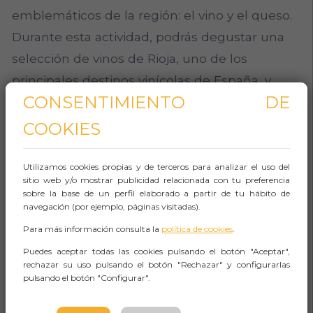
emblemáticos de la región: el vino y el queso.
Durante esta actividad, podrás degustar una
selección de vinos de Rioja, uno de los
principales destinos vinícolas de España, y
CONSENTIMIENTO DE
acompañarlos con una variedad de quesos
locales.
COOKIES
Un sumiller experto te guiará a través de la
Utilizamos cookies propias y de terceros para analizar el uso del
degustación, proporcionando información
sitio web y/o mostrar publicidad relacionada con tu preferencia
sobre la base de un perfil elaborado a partir de tu hábito de
sobre los sabores, aromas y características de
navegación (por ejemplo, páginas visitadas).
los vinos y quesos. Esta experiencia es ideal
Para más información consulta la
política de cookies
.
para quienes desean profundizar en su
Puedes aceptar todas las cookies pulsando el botón "Aceptar",
conocimiento sobre el vino y el queso, así
rechazar su uso pulsando el botón "Rechazar" y configurarlas
pulsando el botón "Configurar".
como para aquellos que simplemente quieren
disfrutar de una velada deliciosa en un