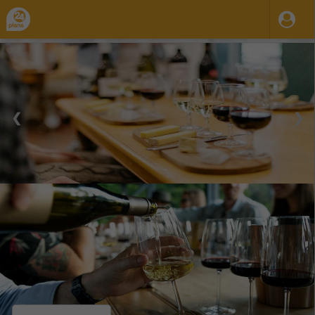
❮
❯
28 Ago 2023
31 Dic 2035
11:30
18:30
-
Mie.
Jue.
Vie.
Sab.
Dom.
Bilbao: Cata de vinos y quesos de Rioja con un
sumiller
Organiza / Publica: