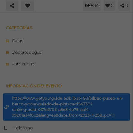
594
0
0
CATEGORÍAS
Catas
Deportes agua
Ruta cultural
INFORMACIÓN DEL EVENTO
https://www.getyourguide.es/bilbao-l93/bilbao-paseo-en-
barco-y-tour-guiado-de-pintxos-t194330?
ranking_uuid=037e2703-a5e5-4e78-aaf4-
99201a34f0c2&lang=es&date_from=2023-11-25&_pc=1,1
Teléfono