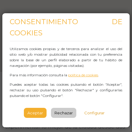
CONSENTIMIENTO DE
COOKIES
Utilizamos cookies propias y de terceros para analizar el uso del
sitio web y/o mostrar publicidad relacionada con tu preferencia
sobre la base de un perfil elaborado a partir de tu hábito de
navegación (por ejemplo, páginas visitadas).
Para más información consulta la
política de cookies
.
Puedes aceptar todas las cookies pulsando el botón "Aceptar",
SOBRE EL EVENTO
rechazar su uso pulsando el botón "Rechazar" y configurarlas
pulsando el botón "Configurar".
El paseo en barco y tour guiado de pintxos en
Aceptar
Rechazar
Configurar
Bilbao te brinda la oportunidad de
experimentar lo mejor de la ciudad desde dos