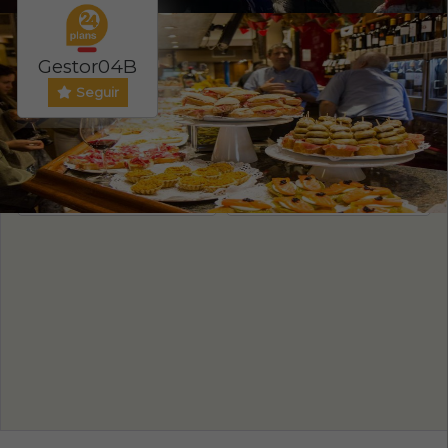
Gestor04B
Seguir
Evento ONLINE
PRECIO ENTRADA
NO
120
/