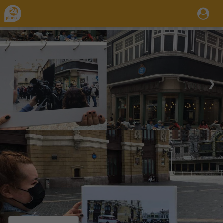
❮
❯
21 Ago 2023
31 Dic 2035
17:00
23:59
-
Mar.
Mie.
Jue.
Vie.
Bilbao: tour cinematográfico grupal guiado
Organiza / Publica: