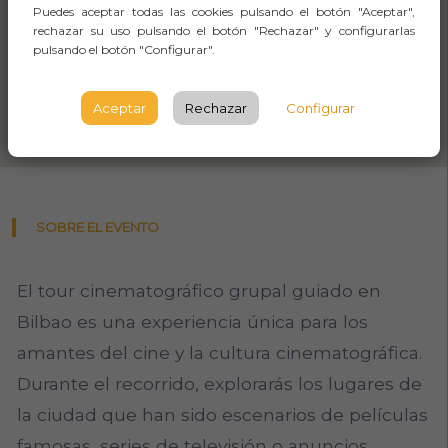
Puedes aceptar todas las cookies pulsando el botón "Aceptar",
rechazar su uso pulsando el botón "Rechazar" y configurarlas
pulsando el botón "Configurar".
Aceptar
Rechazar
Configurar
SOBRE EL EVENTO
El tour cinematográfico grupal guiado en
Bilbao es una experiencia única para los
amantes del cine y la cultura cinematográfica.
Durante el recorrido, explorarás los lugares de
la ciudad que han sido escenarios de películas
famosas, series de televisión o anuncios