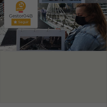
Gestor04B
Seguir
Evento ONLINE
PRECIO ENTRADA
NO
20
/