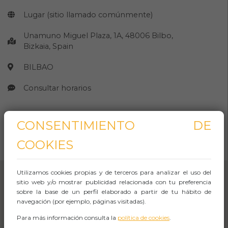
Lugar (sitio llamado comúnmente)
Unamuno Miguel Plaza, 1A, 48006 Bilbo,
Bizkaia, Spain
BILBAO
Consultar horarios
CONSENTIMIENTO DE
CÓMO LLEGAR
COOKIES
Abrir Navegación
Utilizamos cookies propias y de terceros para analizar el uso del
sitio web y/o mostrar publicidad relacionada con tu preferencia
sobre la base de un perfil elaborado a partir de tu hábito de
navegación (por ejemplo, páginas visitadas).
Para más información consulta la
política de cookies
.