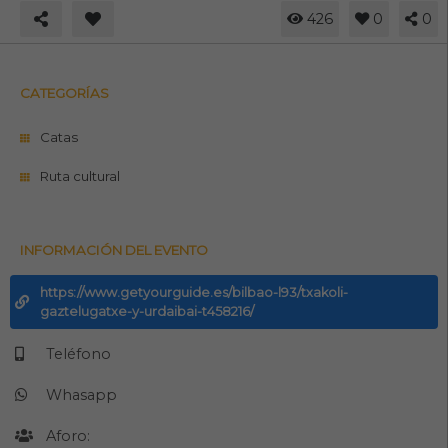
426
0
0
CATEGORÍAS
Catas
Ruta cultural
INFORMACIÓN DEL EVENTO
https://www.getyourguide.es/bilbao-l93/txakoli-
gaztelugatxe-y-urdaibai-t458216/
Teléfono
Whasapp
Aforo: