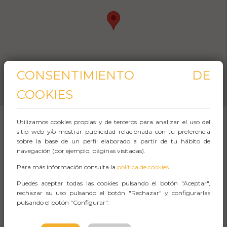
CONSENTIMIENTO DE
COOKIES
Utilizamos cookies propias y de terceros para analizar el uso del
sitio web y/o mostrar publicidad relacionada con tu preferencia
SOBRE EL EVENTO
sobre la base de un perfil elaborado a partir de tu hábito de
navegación (por ejemplo, páginas visitadas).
La excursión de un día a Txakoli, Gaztelugatxe
Para más información consulta la
política de cookies
.
y Urdaibai desde Bilbao es una oportunidad
Puedes aceptar todas las cookies pulsando el botón "Aceptar",
rechazar su uso pulsando el botón "Rechazar" y configurarlas
única para explorar algunas de las gemas
pulsando el botón "Configurar".
naturales y culturales de la costa vasca.