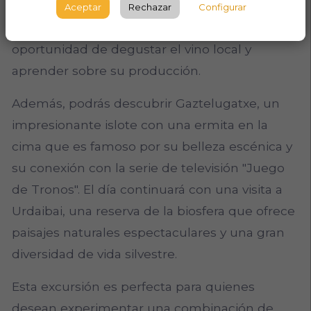
Durante esta excursión, visitarás la región
Aceptar
Rechazar
Configurar
vinícola de Txakoli, donde tendrás la
oportunidad de degustar el vino local y
aprender sobre su producción.
Además, podrás descubrir Gaztelugatxe, un
impresionante islote con una ermita en la
cima que es famoso por su belleza escénica y
su conexión con la serie de televisión "Juego
de Tronos". El día continuará con una visita a
Urdaibai, una reserva de la biosfera que ofrece
paisajes naturales espectaculares y una gran
diversidad de vida silvestre.
Esta excursión es perfecta para quienes
desean experimentar una combinación de