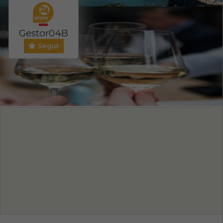
Gestor04B
Seguir
Evento ONLINE
PRECIO ENTRADA
NO
75
/