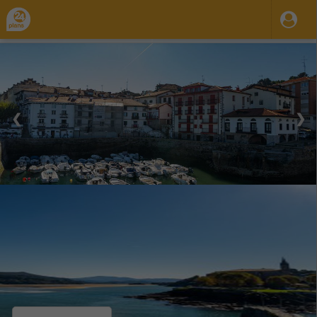
❮
❯
28 Ago 2023
31 Dic 2035
08:20
14:20
-
Vie.
Bilbao: Txakoli, Gaztelugatxe y Urdaibai
Excursión de un Día con Vino
Organiza / Publica: