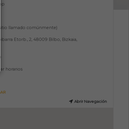
pp
(sitio llamado comúnmente)
barra Etorb., 2, 48009 Bilbo, Bizkaia,
O
ar horarios
GAR
Abrir Navegación