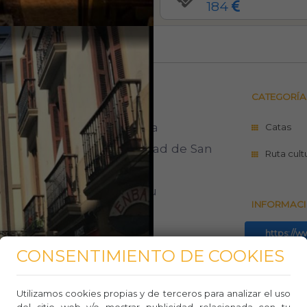
184
503
0
0
CATEGORÍA
lmuerzo desde Bilbao es una
Catas
 explorar la hermosa ciudad de San
Ruta cult
rutar de su rica tradición
or su belleza escénica, su
INFORMACI
oferta culinaria.
https://w
nidad de descubrir los lugares más
sebastian
CONSENTIMIENTO DE COOKIES
41c8-41b
amosa playa de La Concha, el casco
isitarás una sidrería tradicional,
Teléfo
Utilizamos cookies propias y de terceros para analizar el uso
del sitio web y/o mostrar publicidad relacionada con tu