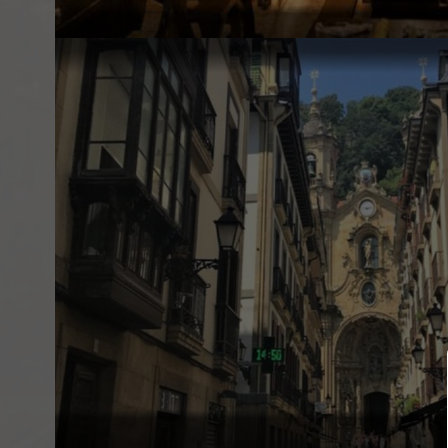
SOBRE EL EVENTO
La visita a San Sebastián con sidrería y a
experiencia enriquecedora que te permite
Sebastián, ubicada en la costa vasca, y disf
gastronómica. San Sebastián es conocida p
arquitectura encantadora y su renombrada 
Durante esta excursión, tendrás la oportu
emblemáticos de San Sebastián, como la f
antiguo y la bahía de La Zurriola. Además, v