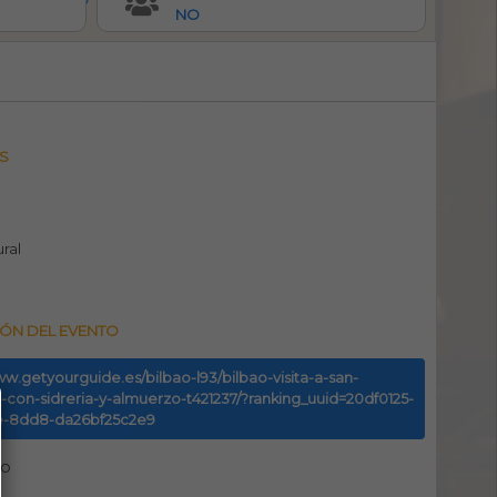
NO
S
ural
ÓN DEL EVENTO
ww.getyourguide.es/bilbao-l93/bilbao-visita-a-san-
-con-sidreria-y-almuerzo-t421237/?ranking_uuid=20df0125-
e-8dd8-da26bf25c2e9
no