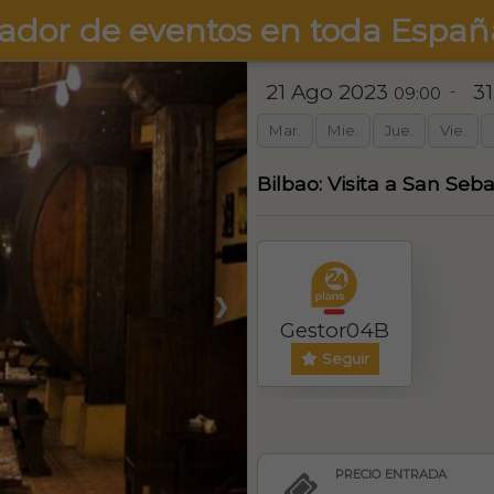
ador de eventos en toda Españ
21 Ago 2023
3
-
09:00
Mar.
Mie.
Jue.
Vie.
Bilbao: Visita a San Seb
❯
Gestor04B
Seguir
PRECIO ENTRADA