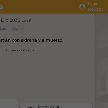
Login
a
Registro
1 Dic 2035
23:59
Sab.
Dom.
astián con sidrería y almuerzo
Organiza / Publica:
/
Evento ONLINE