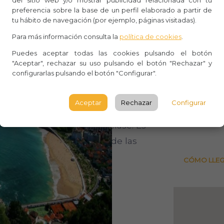
idra vasca y disfrutarás de una cata
Whasa
preferencia sobre la base de un perfil elaborado a partir de
 en el País Vasco, y esta es una
tu hábito de navegación (por ejemplo, páginas visitadas).
Aforo:
Para más información consulta la
política de cookies
.
Lugar 
Puedes aceptar todas las cookies pulsando el botón
r la gastronomía vasca, que es
"Aceptar", rechazar su uso pulsando el botón "Rechazar" y
Abandoi
r platos auténticos y deliciosos
configurarlas pulsando el botón "Configurar".
Spain
a local.
BILBA
Aceptar
Rechazar
Configurar
sean experimentar la belleza y la
Consult
onomía vasca de primera clase. Es
aria y relajación en una de las
ña.
CÓMO LLE