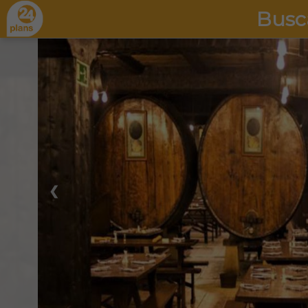
Busc
❮