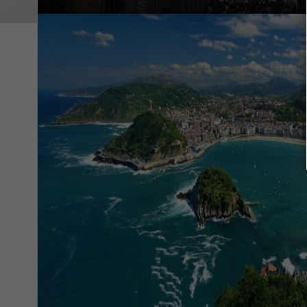
donde aprenderás sobre la producción de s
de sidra. La sidra es una bebida tradicional
oportunidad única para experimentarla.
El almuerzo incluido te permitirá degusta
conocida por su excelencia. Podrás saborea
mientras te sumerges en la cultura culinari
Esta excursión es perfecta para quienes de
cultura de San Sebastián y probar la gastr
una combinación de turismo, aventura culin
ciudades más hermosas del norte de Espa
DESCARGAS