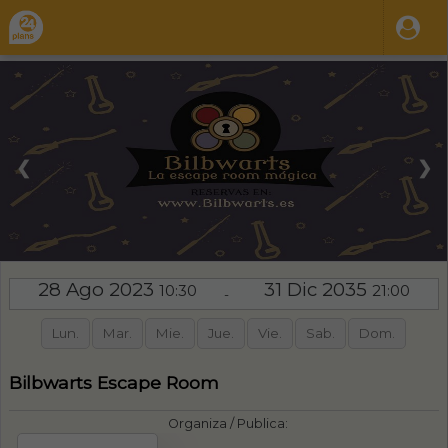
❮
❯
28 Ago 2023
31 Dic 2035
10:30
21:00
-
Lun.
Mar.
Mie.
Jue.
Vie.
Sab.
Dom.
Bilbwarts Escape Room
Organiza / Publica: