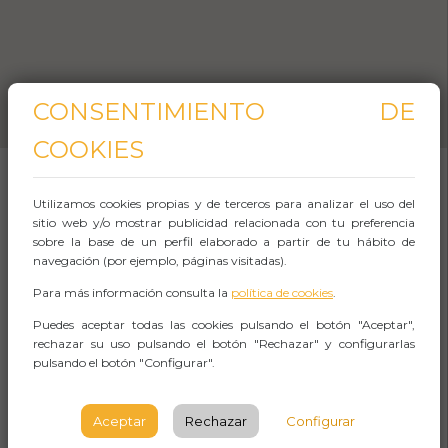
CONSENTIMIENTO DE
COOKIES
Utilizamos cookies propias y de terceros para analizar el uso del
SOBRE EL EVENTO
sitio web y/o mostrar publicidad relacionada con tu preferencia
sobre la base de un perfil elaborado a partir de tu hábito de
navegación (por ejemplo, páginas visitadas).
Bilbwarts Escape Room es una oportunidad
Para más información consulta la
política de cookies
.
única para los amantes de la magia, los
Puedes aceptar todas las cookies pulsando el botón "Aceptar",
misterios y la diversión en equipo. Inspirado en
rechazar su uso pulsando el botón "Rechazar" y configurarlas
el mundo mágico de Harry Potter, este escape
pulsando el botón "Configurar".
room en Bilbao te sumerge en un universo
Aceptar
Rechazar
Configurar
lleno de hechizos, enigmas y secretos por