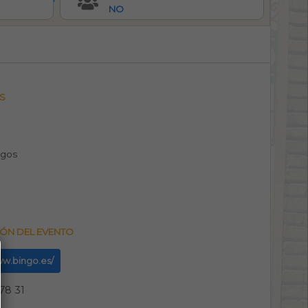
NO
S
egos
ÓN DEL EVENTO
ww.bingo.es/
78 31