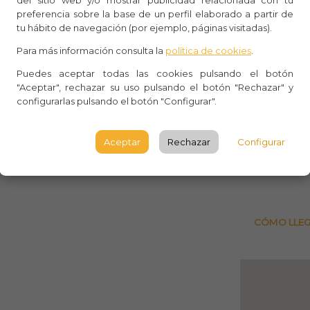
del sitio web y/o mostrar publicidad relacionada con tu
Whasa
preferencia sobre la base de un perfil elaborado a partir de
tu hábito de navegación (por ejemplo, páginas visitadas).
Aforo: 
Para más información consulta la
política de cookies
.
Lugar 
Puedes aceptar todas las cookies pulsando el botón
"Aceptar", rechazar su uso pulsando el botón "Rechazar" y
Av. Jos
configurarlas pulsando el botón "Configurar".
Gran Ca
PALMAS
Aceptar
Rechazar
Configurar
Bingo 
CÓMO LLE