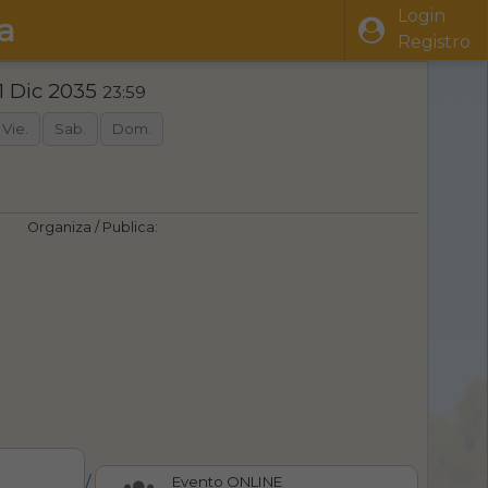
Login
a
Registro
1 Dic 2035
23:59
Vie.
Sab.
Dom.
Organiza / Publica:
/
Evento ONLINE