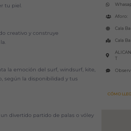
Whasa
r tu piel.
Aforo:
Cala Ba
ado creativo y construye
Cala Ba
la.
ALICA
T
a la emoción del surf, windsurf, kite,
Observ
o, según la disponibilidad y tus
CÓMO LLE
 un divertido partido de palas o vóley