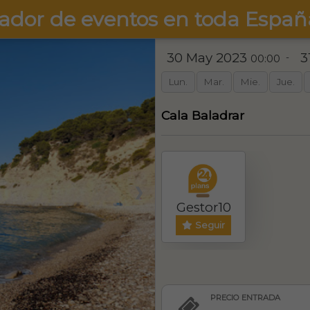
ador de eventos en toda Españ
30 May 2023
3
-
00:00
Lun.
Mar.
Mie.
Jue.
Cala Baladrar
❯
Gestor10
Seguir
PRECIO ENTRADA