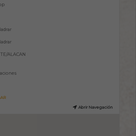
pp
ladrar
ladrar
NTE/ALACAN
aciones
GAR
Abrir Navegación