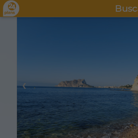
Busc
❮