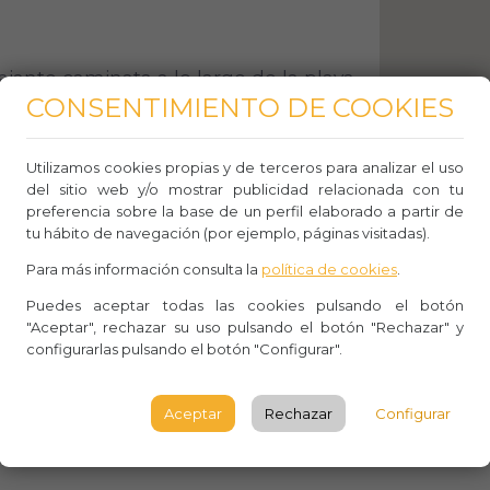
lajante caminata a lo largo de la playa,
CONSENTIMIENTO DE COOKIES
do el suave sonido de las olas.
Utilizamos cookies propias y de terceros para analizar el uso
del sitio web y/o mostrar publicidad relacionada con tu
preferencia sobre la base de un perfil elaborado a partir de
 biodiversidad marina al hacer
tu hábito de navegación (por ejemplo, páginas visitadas).
ces y las criaturas marinas en las
Para más información consulta la
política de cookies
.
Puedes aceptar todas las cookies pulsando el botón
"Aceptar", rechazar su uso pulsando el botón "Rechazar" y
configurarlas pulsando el botón "Configurar".
dad de la playa para leer un libro,
Aceptar
Rechazar
Configurar
 y desconectar.