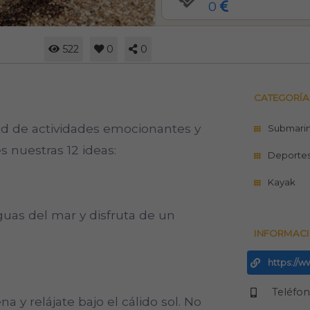
0
522
0
0
CATEGORÍA
ad de actividades emocionantes y
Submari
s nuestras 12 ideas:
Deporte
Kayak
guas del mar y disfruta de un
INFORMACI
https://w
Teléfo
na y relájate bajo el cálido sol. No