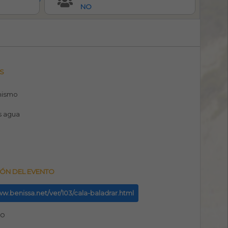
NO
S
nismo
s agua
ÓN DEL EVENTO
ww.benissa.net/ver/103/cala-baladrar.html
no