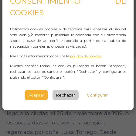
CONSENTIMIENTO DE
COOKIES
Utilizamos cookies propias y de terceros para analizar el uso del
sitio web y/o mostrar publicidad relacionada con tu preferencia
sobre la base de un perfil elaborado a partir de tu hábito de
navegación (por ejemplo, páginas visitadas).
Para más información consulta la
política de cookies
.
Puedes aceptar todas las cookies pulsando el botón "Aceptar",
rechazar su uso pulsando el botón "Rechazar" y configurarlas
SOBRE EL EVENTO
pulsando el botón "Configurar".
Destinado a la cátedra de francés del Instituto
Aceptar
Rechazar
Configurar
de Bachillerato de Segovia, Antonio Machado
llegó a la ciudad el 25 de noviembre de 1919. A
los pocos días vino a vivir a la pensión
regentada por doña Luisa Torrego. Desde