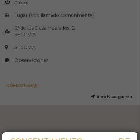
Aforo:
Lugar (sitio llamado comúnmente)
C/ de los Desamparados, 5,
SEGOVIA
SEGOVIA
Observaciones
CÓMO LLEGAR
Abrir Navegación