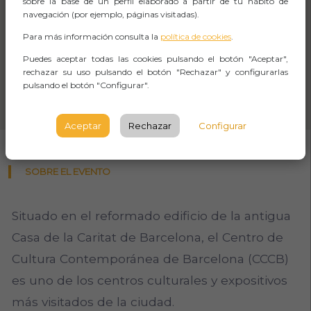
sobre la base de un perfil elaborado a partir de tu hábito de
navegación (por ejemplo, páginas visitadas).
Para más información consulta la
política de cookies
.
Puedes aceptar todas las cookies pulsando el botón "Aceptar",
rechazar su uso pulsando el botón "Rechazar" y configurarlas
pulsando el botón "Configurar".
Aceptar
Rechazar
Configurar
SOBRE EL EVENTO
Situado en el reformado edificio de la antigua
Casa de la Caritat de Barcelona, el Centro de
Cultura Contemporánea de Barcelona (CCCB)
es uno de los centros culturales y expositivos
más visitados de la ciudad.