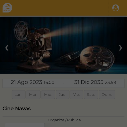
❮
❯
21 Ago 2023
31 Dic 2035
16:00
23:59
-
Lun.
Mar.
Mie.
Jue.
Vie.
Sab.
Dom.
Cine Navas
Organiza / Publica: