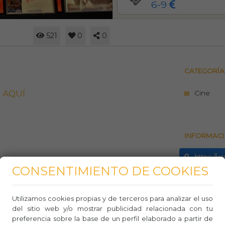
6-9
521
0
0
CATEGORÍA
AQUÍ
Cine
INFORMACI
https://
CONSENTIMIENTO DE COOKIES
932171
Utilizamos cookies propias y de terceros para analizar el uso
Whasa
del sitio web y/o mostrar publicidad relacionada con tu
preferencia sobre la base de un perfil elaborado a partir de
Aforo: