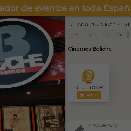
ador de eventos en toda Españ
21 Ago 2023
31
-
16:00
Lun.
Mar.
Mie.
Jue.
Cinemes Boliche
❯
Gestor04B
Seguir
PRECIO ENTRADA