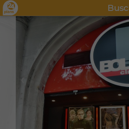
Busc
❮