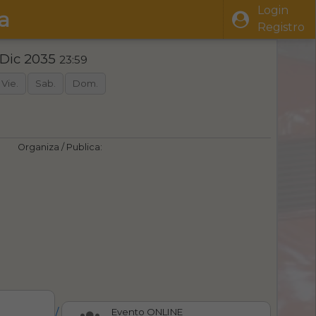
Login
a
Registro
 Dic 2035
23:59
Vie.
Sab.
Dom.
Organiza / Publica:
/
Evento ONLINE