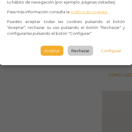
tu hábito de navegación (por ejemplo, páginas visitadas).
Lugar 
Para más información consulta la
política de cookies
.
Avenid
Puedes aceptar todas las cookies pulsando el botón
(Barcel
"Aceptar", rechazar su uso pulsando el botón "Rechazar" y
configurarlas pulsando el botón "Configurar".
BARCE
Aceptar
Rechazar
Configurar
Consult
CÓMO LLE