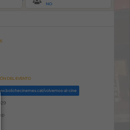
NO
S
ÓN DEL EVENTO
www.bolichecinemes.cat/volvemos-al-cine
929
pp