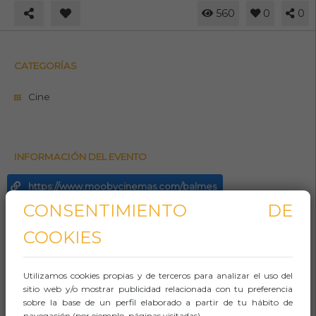
560
0
0
CATEGORÍAS
Cine
INFORMACIÓN DEL EVENTO
https://www.moobycinemas.com/balmes
CONSENTIMIENTO DE
902510500
COOKIES
Whasapp
Aforo:
Utilizamos cookies propias y de terceros para analizar el uso del
sitio web y/o mostrar publicidad relacionada con tu preferencia
Lugar (sitio llamado comúnmente)
sobre la base de un perfil elaborado a partir de tu hábito de
navegación (por ejemplo, páginas visitadas).