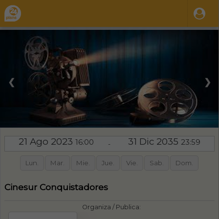
❮
❯
21 Ago 2023
31 Dic 2035
16:00
23:59
-
Lun.
Mar.
Mie.
Jue.
Vie.
Sab.
Dom.
Cinesur Conquistadores
Organiza / Publica: