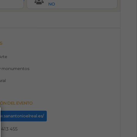
NO
S
 Arte
y monumentos
ural
ÓN DEL EVENTO
w.sanantonioelreal.es/
 413 455