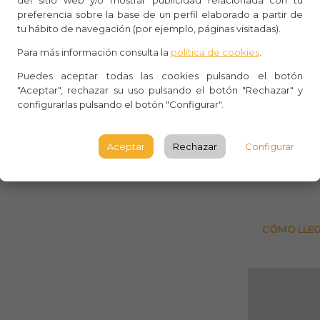
del sitio web y/o mostrar publicidad relacionada con tu
Whasa
preferencia sobre la base de un perfil elaborado a partir de
tu hábito de navegación (por ejemplo, páginas visitadas).
Aforo:
Para más información consulta la
política de cookies
.
Reserva
Puedes aceptar todas las cookies pulsando el botón
"Aceptar", rechazar su uso pulsando el botón "Rechazar" y
Calle d
configurarlas pulsando el botón "Configurar".
Segovi
SEGOV
Aceptar
Rechazar
Configurar
Observ
CÓMO LLE