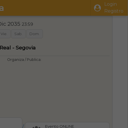
Login
a
Registro
Dic 2035
23:59
Vie.
Sab.
Dom.
Real - Segovia
Organiza / Publica:
/
Evento ONLINE