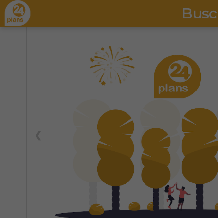
Busc
❮