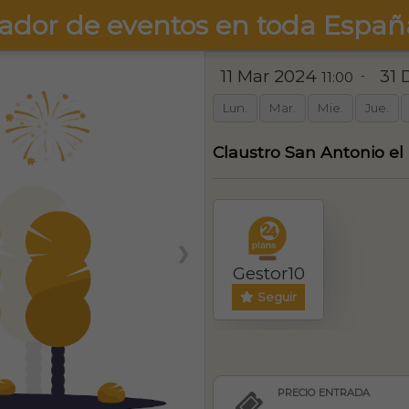
ador de eventos en toda Españ
11 Mar 2024
31 
-
11:00
Lun.
Mar.
Mie.
Jue.
Claustro San Antonio el 
❯
Gestor10
Seguir
PRECIO ENTRADA