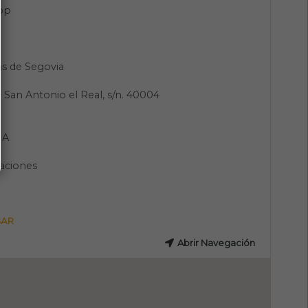
pp
s de Segovia
e San Antonio el Real, s/n. 40004
a
IA
aciones
GAR
Abrir Navegación