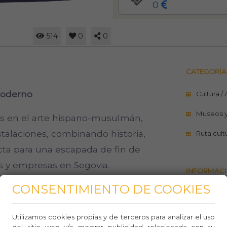
0
514
0
0
CATEGORÍA
moderno
Cultura /
Museos 
s en el arte hispano-musulmán,
talaciones, combinando historia,
Ruta cult
cta para una escapada de fin de
s y empresas en Segovia.
INFORMACI
CONSENTIMIENTO DE COOKIES
http://ww
+34 921
Utilizamos cookies propias y de terceros para analizar el uso