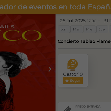
ador de eventos en toda Españ
26 Jul 2025
31 
-
17:00
Lun.
Mar.
Mie.
Jue.
Concierto Tablao Flame
❯
Gestor10
Seguir
PRECIO ENTRADA