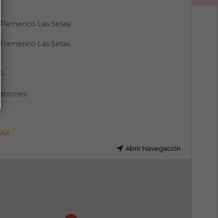
 Flamenco Las Setas
 Flamenco Las Setas
A
aciones
GAR
Abrir Navegación