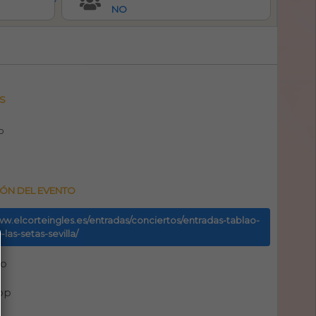
NO
S
o
ÓN DEL EVENTO
ww.elcorteingles.es/entradas/conciertos/entradas-tablao-
las-setas-sevilla/
no
pp