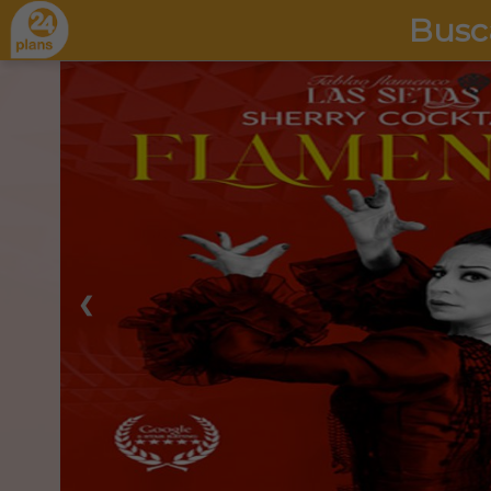
Busc
❮