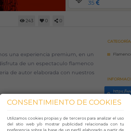
35
243
0
0
CATEGORÍA
s una experiencia premium, en un
Flamenc
 disfruta de un espectaculo flamenco
ria de autor elaborada con nuestros
INFORMACI
https://w
flamenco-
CONSENTIMIENTO DE COOKIES
Teléfo
Utilizamos cookies propias y de terceros para analizar el uso
Whasa
del sitio web y/o mostrar publicidad relacionada con tu
preferencia sobre la base de un perfil elaborado a partir de