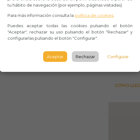
Aforo:
tu hábito de navegación (por ejemplo, páginas visitadas).
Tablao
Para más información consulta la
política de cookies
.
Puedes aceptar todas las cookies pulsando el botón
Tablao
"Aceptar", rechazar su uso pulsando el botón "Rechazar" y
Sevilla
configurarlas pulsando el botón "Configurar".
SEVILL
Aceptar
Rechazar
Configurar
Observ
CÓMO LLE