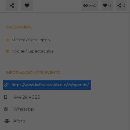
550
0
0
CATEGORÍAS
Música / Conciertos
Noche / Espectáculos
INFORMACIÓN DEL EVENTO
https://www.kafeantzokia.eus/es/agenda/
944 24 46 25
Whasapp
Aforo: