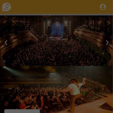
❮
❯
28 Ago 2023
31 Dic 2035
10:00
21:00
-
Mar.
Mie.
Jue.
Vie.
Sab.
Conciertos en el Kafé Antzoki
Organiza / Publica: