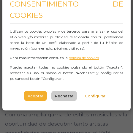
CONSENTIMIENTO DE
COOKIES
Utilizamos cookies propias y de terceros para analizar el uso del
sitio web y/o mostrar publicidad relacionada con tu preferencia
sobre la base de un perfil elaborado a partir de tu hábito de
navegación (por ejemplo, páginas visitadas).
Para más información consulta la
política de cookies
.
Puedes aceptar todas las cookies pulsando el botón "Aceptar",
SOBRE EL EVENTO
rechazar su uso pulsando el botón "Rechazar" y configurarlas
pulsando el botón "Configurar".
Asistir a conciertos en el Kafé Antzoki de
Bilbao ofrece una experiencia musical única y
Aceptar
Rechazar
Configurar
variada en un ambiente auténtico e íntimo.
Con una amplia gama de estilos musicales y la
oportunidad de descubrir tanto artistas
consolidados como emergentes, el Kafé