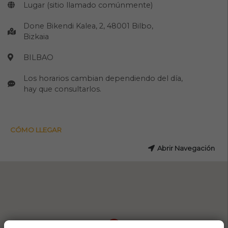
Lugar (sitio llamado comúnmente)
Done Bikendi Kalea, 2, 48001 Bilbo,
Bizkaia
BILBAO
Los horarios cambian dependiendo del día,
hay que consultarlos.
CÓMO LLEGAR
Abrir Navegación