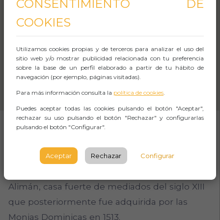
CONSENTIMIENTO DE
COOKIES
Utilizamos cookies propias y de terceros para analizar el uso del
sitio web y/o mostrar publicidad relacionada con tu preferencia
sobre la base de un perfil elaborado a partir de tu hábito de
navegación (por ejemplo, páginas visitadas).
Para más información consulta la
política de cookies
.
Puedes aceptar todas las cookies pulsando el botón "Aceptar",
rechazar su uso pulsando el botón "Rechazar" y configurarlas
pulsando el botón "Configurar".
SOBRE EL EVENTO
Aceptar
Rechazar
Configurar
Situado en el edificio que fue Palacio de Don
Alimán, casa fuerte de mediados del siglo XIII
que posteriormente fue adquirida por las
Monjas Dominicas en 1513.