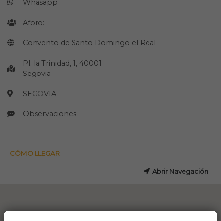
Whasapp
Aforo:
Convento de Santo Domingo el Real
Pl. la Trinidad, 1, 40001
Segovia
SEGOVIA
Observaciones
CÓMO LLEGAR
Abrir Navegación