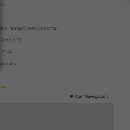
pp
(sitio llamado comúnmente)
 Gregal, 18
LONA
aciones
GAR
Abrir Navegación