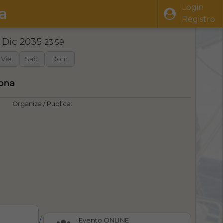
Login
a
Registro
1 Dic 2035
23:59
Vie.
Sab.
Dom.
lona
Organiza / Publica:
/
Evento ONLINE