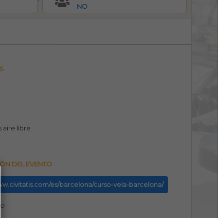
NO
S
aire libre
ÓN DEL EVENTO
ww.civitatis.com/es/barcelona/curso-vela-barcelona/
no