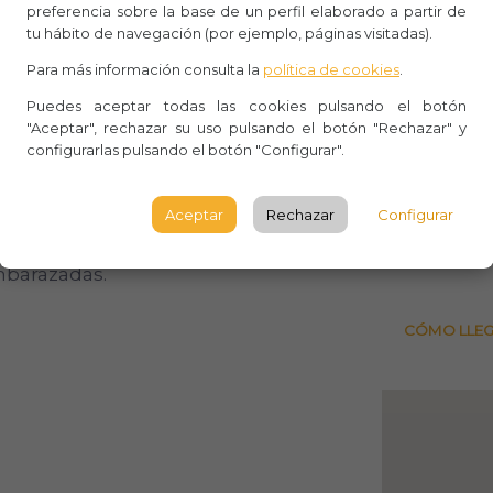
preferencia sobre la base de un perfil elaborado a partir de
Whasa
dal. Además, admiraremos el barrio
tu hábito de navegación (por ejemplo, páginas visitadas).
playa.
Aforo:
Para más información consulta la
política de cookies
.
elona, finalizaremos la actividad en
Puedes aceptar todas las cookies pulsando el botón
Lugar 
"Aceptar", rechazar su uso pulsando el botón "Rechazar" y
configurarlas pulsando el botón "Configurar".
Moll de
actividad?
BARCE
Aceptar
Rechazar
Configurar
 es de
16 años
. Además, el curso de
Observ
mbarazadas.
CÓMO LLE