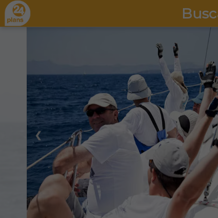
Busc
❮