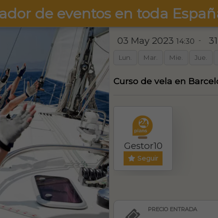
ador de eventos en toda Españ
03 May 2023
3
-
14:30
Lun.
Mar.
Mie.
Jue.
Curso de vela en Barce
❯
Gestor10
Seguir
PRECIO ENTRADA