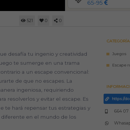
65-95
521
0
0
CATEGORÍA
ue desafía tu ingenio y creatividad
Juegos
 juego te sumerge en una trama
Escape 
 contrario a un escape convencional:
urarte de que no escapes. La
INFORMACI
manera ingeniosa, requiriendo
a resolverlos y evitar el escape. Es
https://
 te hará repensar tus estrategias y
664 07
 diferente en el mundo de los
Whasa