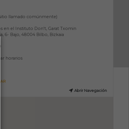
(sitio llamado comúnmente)
 en el Instituto Don't, Garat Txomin
ea, 6- Bajo, 48004 Bilbo, Bizkaia
O
ar horarios
GAR
Abrir Navegación