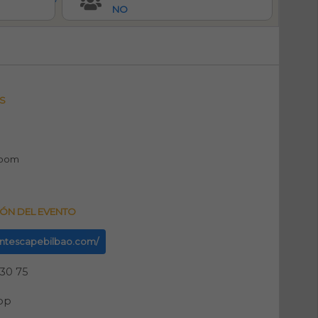
NO
S
room
ÓN DEL EVENTO
dontescapebilbao.com/
 30 75
pp