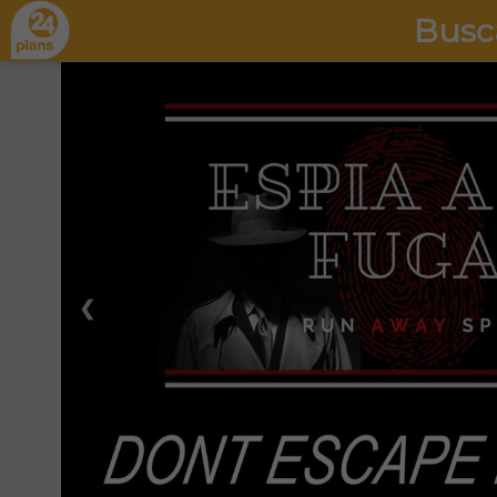
Busc
❮