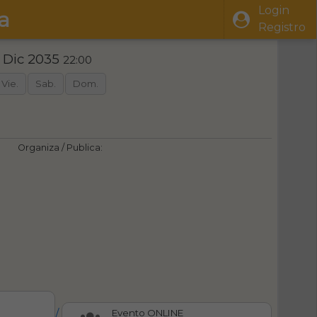
Login
a
Registro
1 Dic 2035
22:00
Vie.
Sab.
Dom.
Organiza / Publica:
/
Evento ONLINE