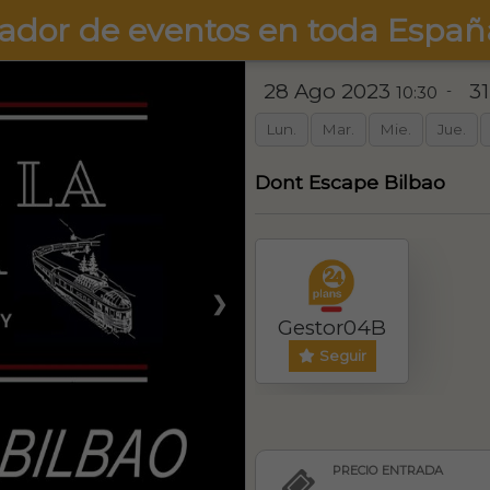
ador de eventos en toda Españ
28 Ago 2023
3
-
10:30
Lun.
Mar.
Mie.
Jue.
Dont Escape Bilbao
❯
Gestor04B
Seguir
PRECIO ENTRADA