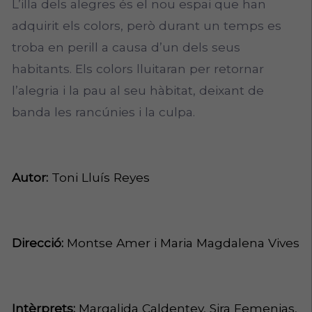
L’illa dels alegres és el nou espai que han
adquirit els colors, però durant un temps es
troba en perill a causa d’un dels seus
habitants. Els colors lluitaran per retornar
l’alegria i la pau al seu hàbitat, deixant de
banda les rancúnies i la culpa.
Autor:
Toni Lluís Reyes
Direcció:
Montse Amer i Maria Magdalena Vives
Intèrprets:
Margalida Caldentey, Sira Femenias,