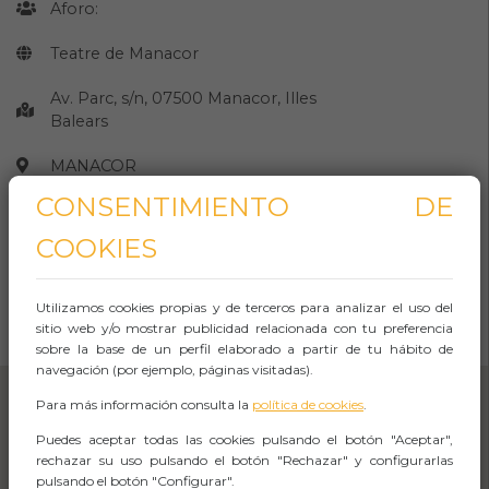
Aforo:
Teatre de Manacor
Av. Parc, s/n, 07500 Manacor, Illes
Balears
MANACOR
CONSENTIMIENTO DE
Observaciones
COOKIES
CÓMO LLEGAR
Utilizamos cookies propias y de terceros para analizar el uso del
sitio web y/o mostrar publicidad relacionada con tu preferencia
Abrir Navegación
sobre la base de un perfil elaborado a partir de tu hábito de
navegación (por ejemplo, páginas visitadas).
Para más información consulta la
política de cookies
.
Puedes aceptar todas las cookies pulsando el botón "Aceptar",
rechazar su uso pulsando el botón "Rechazar" y configurarlas
pulsando el botón "Configurar".