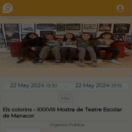
❮
❯
22 May 2024
22 May 2024
19:30
20:15
-
Mie.
Els colorins - XXXVIII Mostra de Teatre Escolar
de Manacor
Organiza / Publica: