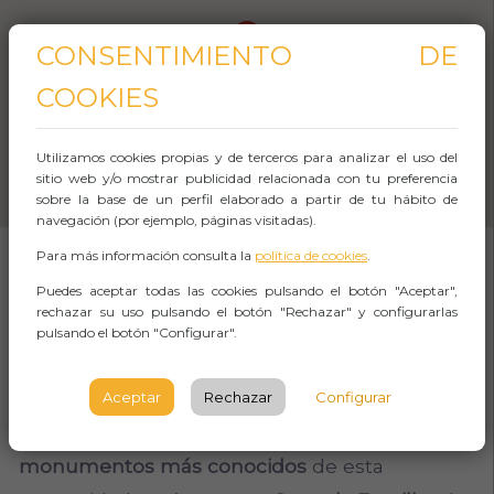
CONSENTIMIENTO DE
COOKIES
Utilizamos cookies propias y de terceros para analizar el uso del
sitio web y/o mostrar publicidad relacionada con tu preferencia
sobre la base de un perfil elaborado a partir de tu hábito de
navegación (por ejemplo, páginas visitadas).
Para más información consulta la
política de cookies
.
Puedes aceptar todas las cookies pulsando el botón "Aceptar",
SOBRE EL EVENTO
rechazar su uso pulsando el botón "Rechazar" y configurarlas
pulsando el botón "Configurar".
Catalunya en Miniatura es un
parque temático
de maquetas a escala 1:25 y 1:33
en el que
Aceptar
Rechazar
Configurar
podréis hacer un recorrido por los
monumentos más conocidos
de esta