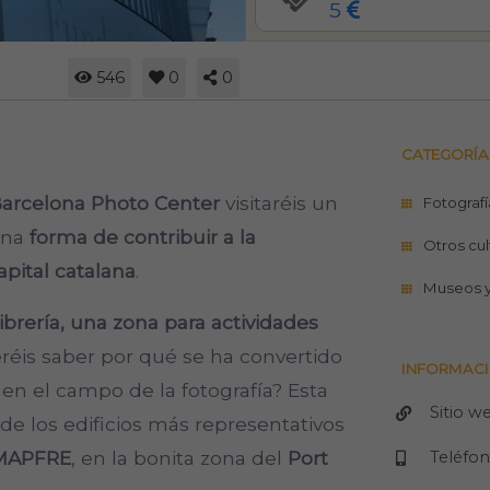
5
546
0
0
CATEGORÍA
arcelona
Photo Center
visitaréis un
Fotografí
una
forma de contribuir a la
Otros cul
apital catalana
.
Museos 
ibrería, una zona para actividades
eréis saber por qué se ha convertido
INFORMACI
 en el campo de la fotografía? Esta
Sitio w
de los edificios más representativos
MAPFRE
, en la bonita zona del
Port
Teléfo