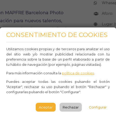
Whasa
ón MAPFRE Barcelona
Photo
Aforo:
ación para nuevos talentos,
Lugar 
s internacionales y un sinfín de
CONSENTIMIENTO DE COOKIES
Av. del 
BARCE
Utilizamos cookies propias y de terceros para analizar el uso
del sitio web y/o mostrar publicidad relacionada con tu
Observ
preferencia sobre la base de un perfil elaborado a partir de
enter abre de martes a domingo en
tu hábito de navegación (por ejemplo, páginas visitadas).
Para más información consulta la
política de cookies
.
CÓMO LLE
as 11:00 hasta las 20:00 horas.
Puedes aceptar todas las cookies pulsando el botón
"Aceptar", rechazar su uso pulsando el botón "Rechazar" y
11:00 hasta las 19:00 horas.
configurarlas pulsando el botón "Configurar".
 en el momento de reservar, podréis
Aceptar
Rechazar
Configurar
dentro del horario de apertura el día