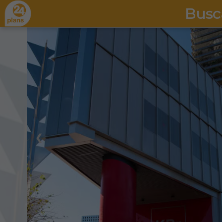
Busc
❮