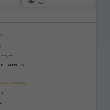
NO
S
a
tura y arte
y monumentos
ÓN DEL EVENTO
eb
no