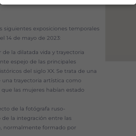
as siguientes exposiciones temporales
y el 14 de mayo de 2023:
 de la dilatada vida y trayectoria
sante espejo de las principales
tóricos del siglo XX. Se trata de una
 una trayectoria artística como
l que las mujeres habían estado
ecto de la fotógrafa ruso-
de la integración entre las
no, normalmente formado por