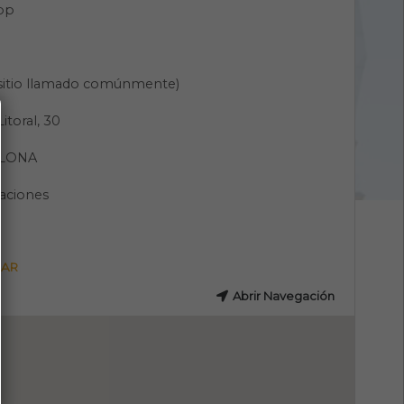
pp
(sitio llamado comúnmente)
Litoral, 30
LONA
aciones
GAR
Abrir Navegación