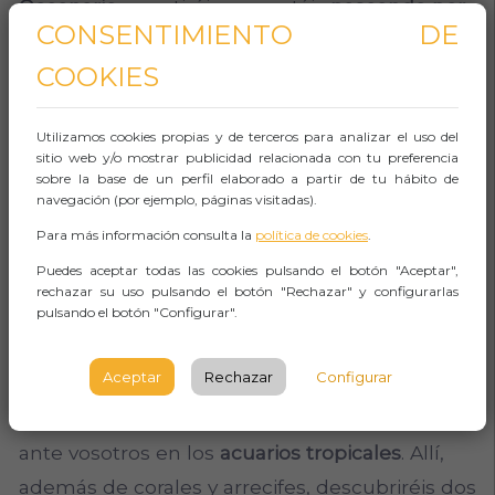
Oceanario
y sentiréis que estáis
paseando por
CONSENTIMIENTO DE
el fondo del mar Mediterráneo
.
COOKIES
Único en Europa
, este acuario contiene casi 4
millones de litros de agua y alberga especies
Utilizamos cookies propias y de terceros para analizar el uso del
como
doradas, morenas, peces luna y
dos
sitio web y/o mostrar publicidad relacionada con tu preferencia
sobre la base de un perfil elaborado a partir de tu hábito de
tipos de tiburones: el toro y el jaquetón de
navegación (por ejemplo, páginas visitadas).
Milberto
.
Para más información consulta la
política de cookies
.
Puedes aceptar todas las cookies pulsando el botón "Aceptar",
Para continuar con vuestra visita podréis
rechazar su uso pulsando el botón "Rechazar" y configurarlas
ver los
acuarios mediterráneos
, con
14
pulsando el botón "Configurar".
espacios
representativos de las diferentes
Aceptar
Rechazar
Configurar
comunidades marinas mediterráneas, y
admirar el mundo de colores que aparecerá
ante vosotros en los
acuarios tropicales
. Allí,
además de corales y arrecifes, descubriréis dos