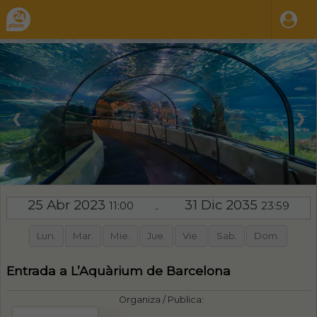
❮
❯
25 Abr 2023
31 Dic 2035
11:00
23:59
-
Lun.
Mar.
Mie.
Jue.
Vie.
Sab.
Dom.
Entrada a L’Aquàrium de Barcelona
Organiza / Publica: