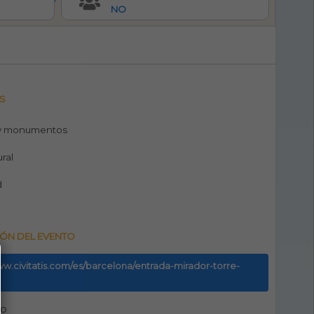
NO
S
y monumentos
ural
d
ÓN DEL EVENTO
ww.civitatis.com/es/barcelona/entrada-mirador-torre-
no