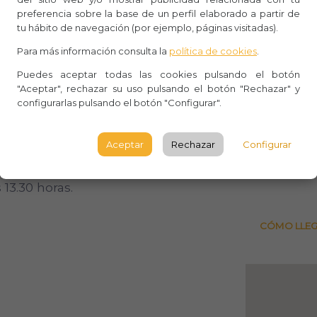
preferencia sobre la base de un perfil elaborado a partir de
Whasa
tu hábito de navegación (por ejemplo, páginas visitadas).
tes horarios:
Para más información consulta la
política de cookies
.
Aforo:
Puedes aceptar todas las cookies pulsando el botón
:00 horas.
Lugar 
"Aceptar", rechazar su uso pulsando el botón "Rechazar" y
a 18:30 horas.
configurarlas pulsando el botón "Configurar".
Torre G
s por eventos privados:
BARCE
Aceptar
Rechazar
Configurar
 14.00 horas.
Observ
 13.30 horas.
CÓMO LLE