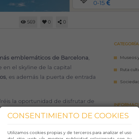
0-15
569
0
0
CATEGORÍA
 más emblemáticos de Barcelona
,
Museos 
en el skyline de la capital
Ruta cult
sos
, es además la puerta de entrada
Socieda
.
réis la oportunidad de disfrutar de
INFORMACI
a que podréis acceder al
mirador de la
CONSENTIMIENTO DE COOKIES
https://w
acio expositivo
Hipermirador
glories/
Utilizamos cookies propias y de terceros para analizar el uso
Teléfo
del sitio web y/o mostrar publicidad relacionada con tu