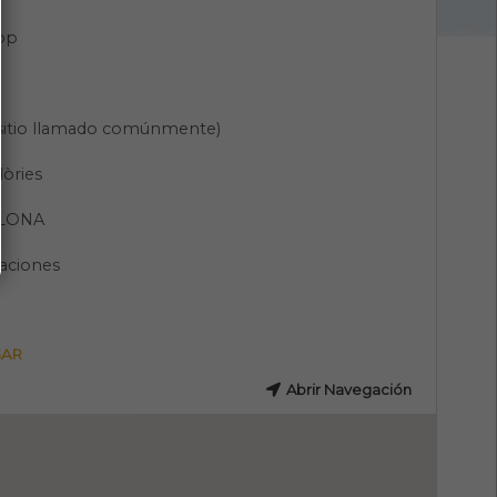
pp
(sitio llamado comúnmente)
lòries
LONA
aciones
GAR
Abrir Navegación