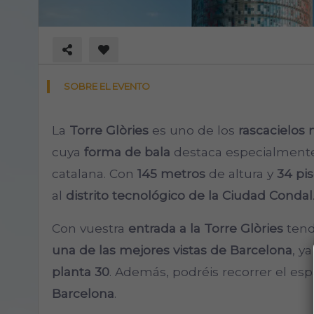
SOBRE EL EVENTO
La
Torre Glòries
es uno de los
rascacielos
cuya
forma de bala
destaca especialmente 
catalana. Con
145 metros
de altura y
34 pi
al
distrito tecnológico de la Ciudad Condal
Con vuestra
entrada a la Torre Glòries
tend
una de las mejores vistas de Barcelona
, y
planta 30
. Además, podréis recorrer el esp
Barcelona
.