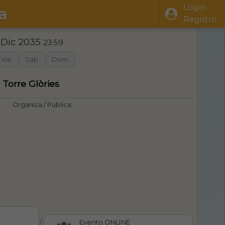
Login
a
Registro
 Dic 2035
23:59
Vie.
Sab.
Dom.
 Torre Glòries
Organiza / Publica:
/
Evento ONLINE