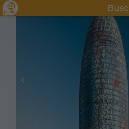
Busc
❮