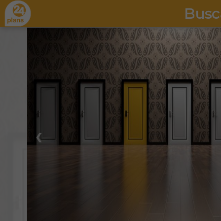
Busc
❮