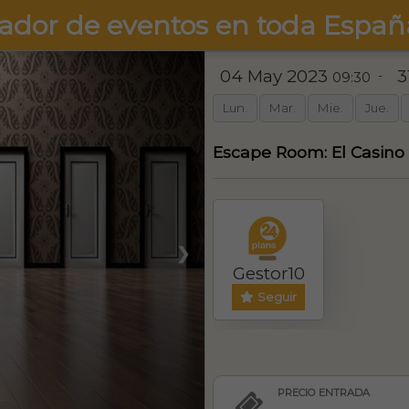
ador de eventos en toda Españ
04 May 2023
3
-
09:30
Lun.
Mar.
Mie.
Jue.
Escape Room: El Casino 
❯
Gestor10
Seguir
PRECIO ENTRADA