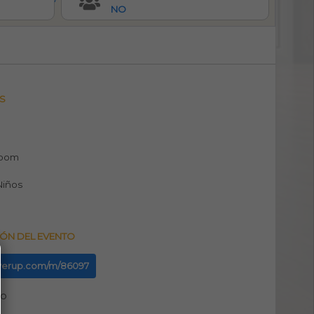
NO
S
room
 Niños
ÓN DEL EVENTO
feverup.com/m/86097
no