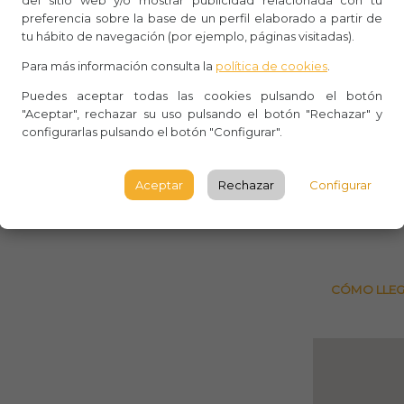
del sitio web y/o mostrar publicidad relacionada con tu
Whasa
preferencia sobre la base de un perfil elaborado a partir de
tu hábito de navegación (por ejemplo, páginas visitadas).
Aforo:
an reunido hoy para dar un gran
Para más información consulta la
política de cookies
.
e Barcelona: el Casino Royal. El
Xcape 
Puedes aceptar todas las cookies pulsando el botón
 y el oro de las instalaciones. Una vez
"Aceptar", rechazar su uso pulsando el botón "Rechazar" y
Carrer 
configurarlas pulsando el botón "Configurar".
taba planeado… se dan cuenta de que
08041
 y ha descubierto el plan. ¿Podrá el
BARCE
Aceptar
Rechazar
Configurar
rdias con el botín a salvo?
Observ
CÓMO LLE