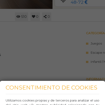
48-72
510
0
0
CATEGORÍA
Juegos
Escape 
s
Infantil /
INFORMACI
CONSENTIMIENTO DE COOKIES
https://
utorización firmada
Teléfo
Utilizamos cookies propias y de terceros para analizar el uso