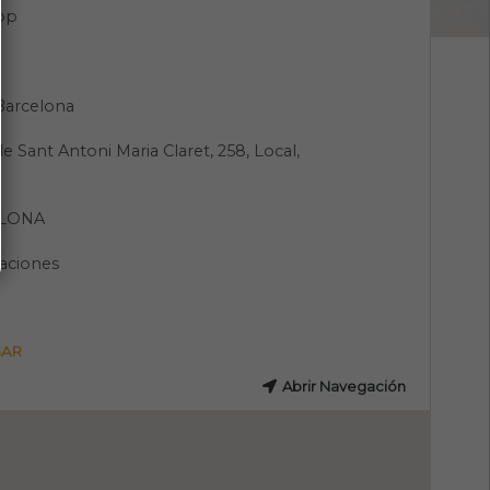
pp
Barcelona
de Sant Antoni Maria Claret, 258, Local,
LONA
aciones
GAR
Abrir Navegación