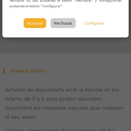
rechazar su uso pulsando el botón "Rechazar" y configurarlas
pulsando el botón "Configurar".
Aceptar
Rechazar
Configurar
SOBRE EL EVENTO
Activitat de descoberta amb la família on els
infants de 0 a 6 anys poden descobrir
lliurement els materials naturals que trobaran
al seu abast.
L’infant, acompanyat d’una persona adulta