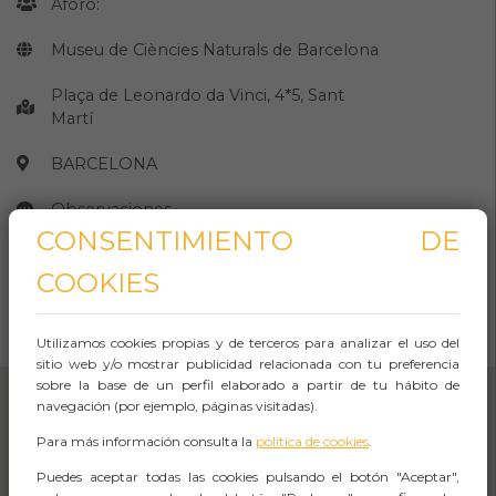
Aforo:
Museu de Ciències Naturals de Barcelona
Plaça de Leonardo da Vinci, 4*5, Sant
Martí
BARCELONA
Observaciones
CONSENTIMIENTO DE
COOKIES
CÓMO LLEGAR
Abrir Navegación
Utilizamos cookies propias y de terceros para analizar el uso del
sitio web y/o mostrar publicidad relacionada con tu preferencia
sobre la base de un perfil elaborado a partir de tu hábito de
navegación (por ejemplo, páginas visitadas).
Para más información consulta la
política de cookies
.
Puedes aceptar todas las cookies pulsando el botón "Aceptar",