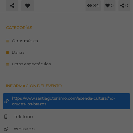
84
0
0
CATEGORÍAS
Otros música
Danza
Otros espectáculos
INFORMACIÓN DEL EVENTO
https://www.santiagoturismo.com/axenda-cultural/no-
cruces-los-brazos
Teléfono
Whasapp