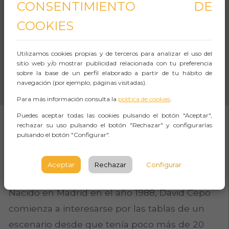
CONSENTIMIENTO DE
COOKIES
Utilizamos cookies propias y de terceros para analizar el uso del
sitio web y/o mostrar publicidad relacionada con tu preferencia
sobre la base de un perfil elaborado a partir de tu hábito de
navegación (por ejemplo, páginas visitadas).
Para más información consulta la
política de cookies
.
Puedes aceptar todas las cookies pulsando el botón "Aceptar",
rechazar su uso pulsando el botón "Rechazar" y configurarlas
pulsando el botón "Configurar".
SOBRE EL EVENTO
Aceptar
Rechazar
Configurar
No cruces los brazos
Nacido en Madrid en el año 1988, David Cepo
comienza a interesarse por las tablas de un
escenario desde que tenía poco más de 20