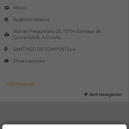
Aforo:
Auditorio Abanca
Rúa do Preguntoiro 23, 15704 Santiago de
Compostela, A Coruña
SANTIAGO DE COMPOSTELA
Observaciones
CÓMO LLEGAR
Abrir Navegación