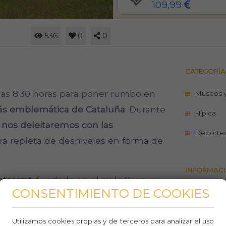
109,99
536
0
0
CATEGORÍA
as 8:30 horas para poner rumbo en
Museos 
ás emblemática de Cataluña
. Durante
Hípica
a
nos deleitaremos con las
Deportes 
era repleta de desniveles en forma de
INFORMACI
tserrat
, fundado en el siglo X y que
CONSENTIMIENTO DE COOKIES
https://w
con más de 150 monjes. Conoceremos
paseo-ca
ión románica famosa por
albergar la
Utilizamos cookies propias y de terceros para analizar el uso
Teléfo