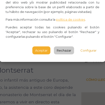
eta
.
del sitio web y/o mostrar publicidad relacionada con tu
preferencia sobre la base de un perfil elaborado a partir de
Whasa
ucciones básicas para montar a
tu hábito de navegación (por ejemplo, páginas visitadas).
Aforo:
Natural Macizo de Montserrat como
Para más información consulta la
política de cookies
.
montado a caballo con anterioridad.
Lugar 
Puedes aceptar todas las cookies pulsando el botón
"Aceptar", rechazar su uso pulsando el botón "Rechazar" y
lo y los trucos básicos de cuidado y
configurarlas pulsando el botón "Configurar".
Pasaje 
 único.
7
Aceptar
Rechazar
Configurar
raleza regresaremos al punto de
BARCE
Observ
Montserrat
oro infantil más antiguo de Europa,
CÓMO LLE
o, la asistencia a este coro depende
monasterio de Montserrat el día de la
aremos a vivir en directo esta