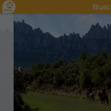
Busc
❮