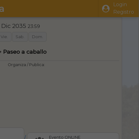
Login
a
Registro
1 Dic 2035
23:59
Vie.
Sab.
Dom.
+ Paseo a caballo
Organiza / Publica:
/
Evento ONLINE