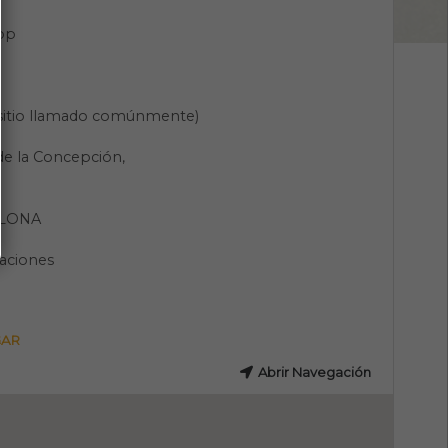
pp
(sitio llamado comúnmente)
de la Concepción,
LONA
aciones
GAR
Abrir Navegación