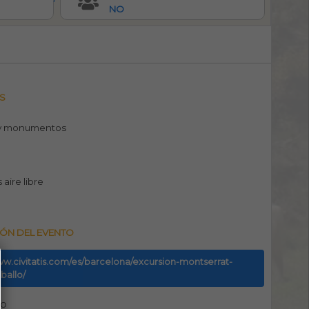
NO
S
y monumentos
aire libre
ÓN DEL EVENTO
ww.civitatis.com/es/barcelona/excursion-montserrat-
ballo/
no