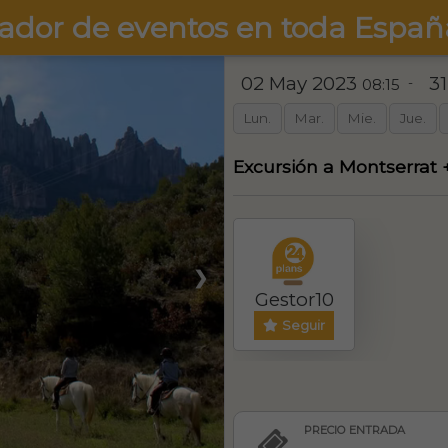
ador de eventos en toda Españ
02 May 2023
3
-
08:15
Lun.
Mar.
Mie.
Jue.
Excursión a Montserrat 
❯
Gestor10
Seguir
PRECIO ENTRADA