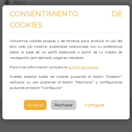
Aforo:
CONSENTIMIENTO DE
Caixaforum Barcelona
COOKIES
Avinguda de Francesc Ferrer i
Guàrdia, 6*8
Utilizamos cookies propias y de terceros para analizar el uso del
BARCELONA
sitio web y/o mostrar publicidad relacionada con tu preferencia
sobre la base de un perfil elaborado a partir de tu hábito de
Observaciones
navegación (por ejemplo, páginas visitadas).
Para más información consulta la
política de cookies
.
Puedes aceptar todas las cookies pulsando el botón "Aceptar",
CÓMO LLEGAR
rechazar su uso pulsando el botón "Rechazar" y configurarlas
pulsando el botón "Configurar".
Abrir Navegación
Aceptar
Rechazar
Configurar