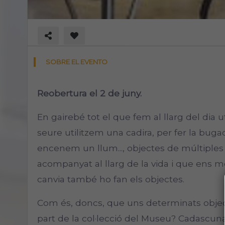
SOBRE EL EVENTO
Reobertura el 2 de juny.
En gairebé tot el que fem al llarg del dia 
seure utilitzem una cadira, per fer la bug
encenem un llum..., objectes de múltiples
acompanyat al llarg de la vida i que ens
canvia també ho fan els objectes.
Com és, doncs, que uns determinats objec
part de la col·lecció del Museu? Cadascu