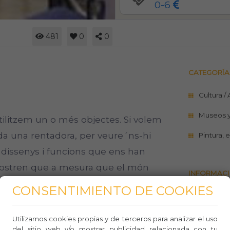
0-6
481
0
0
CATEGORÍA
Cultura /
Museos 
utilitzem un o més objectes. Si volem
ada una rentadora, per veure´ns-hi
Pintura, 
 dissenys i funcions que ens han
 mostren que a mesura que el món
INFORMACI
CONSENTIMIENTO DE COOKIES
Sitio w
tes i no d´altres passen a formar
93256
Utilizamos cookies propias y de terceros para analizar el uso
na de les peces exposades són
del sitio web y/o mostrar publicidad relacionada con tu