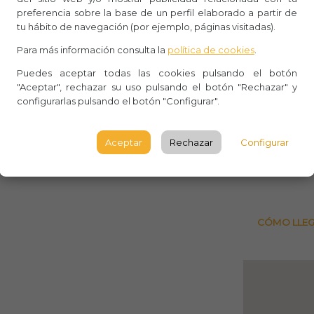
Whasa
l disseny del seu temps, de les
preferencia sobre la base de un perfil elaborado a partir de
tu hábito de navegación (por ejemplo, páginas visitadas).
 proposades pels seus autors, així
Aforo:
Para más información consulta la
política de cookies
.
Museu 
Puedes aceptar todas las cookies pulsando el botón
"Aceptar", rechazar su uso pulsando el botón "Rechazar" y
 grans patrimonis culturals. Perquè
Plaça d
configurarlas pulsando el botón "Configurar".
37*38
atalunya, ara o d´aquí a uns anys,
 coneixem aquells objectes que
BARCE
Aceptar
Rechazar
Configurar
avui patrimoni del Museu.
Observ
CÓMO LLE