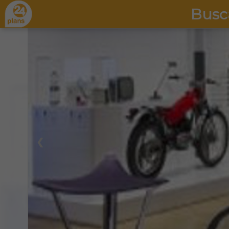
Busc
❮