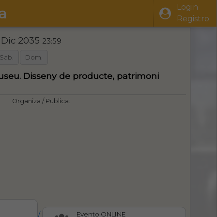
Login
a
Registro
 Dic 2035
23:59
Sab.
Dom.
useu. Disseny de producte, patrimoni
Organiza / Publica:
/
Evento ONLINE