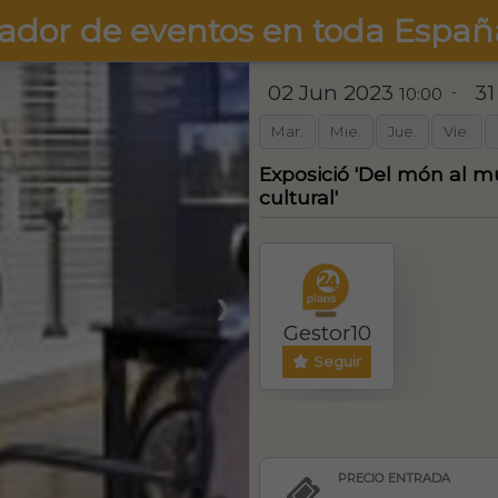
ador de eventos en toda Españ
02 Jun 2023
31
-
10:00
Mar.
Mie.
Jue.
Vie.
Exposició 'Del món al m
cultural'
❯
Gestor10
Seguir
PRECIO ENTRADA