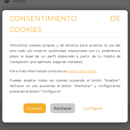
Aforo:
La Casa dels Entremesos-Centre de Producció
CONSENTIMIENTO DE
i Difusió de Cultura Popular Tradicional de
Barcelona
COOKIES
Pl Beates, 2
Utilizamos cookies propias y de terceros para analizar el uso del
BARCELONA
sitio web y/o mostrar publicidad relacionada con tu preferencia
sobre la base de un perfil elaborado a partir de tu hábito de
Observaciones
navegación (por ejemplo, páginas visitadas).
Para más información consulta la
política de cookies
.
Puedes aceptar todas las cookies pulsando el botón "Aceptar",
CÓMO LLEGAR
rechazar su uso pulsando el botón "Rechazar" y configurarlas
pulsando el botón "Configurar".
Abrir Navegación
Aceptar
Rechazar
Configurar