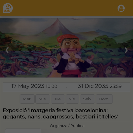
❮
❯
17 May 2023
31 Dic 2035
10:00
23:59
-
Mar.
Mie.
Jue.
Vie.
Sab.
Dom.
Exposició 'Imatgeria festiva barcelonina:
gegants, nans, capgrossos, bestiari i titelles'
Organiza / Publica: