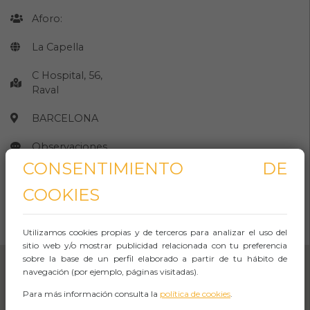
Aforo:
La Capella
C Hospital, 56,
Raval
BARCELONA
Observaciones
CONSENTIMIENTO DE
COOKIES
CÓMO LLEGAR
Abrir Navegación
Utilizamos cookies propias y de terceros para analizar el uso del
sitio web y/o mostrar publicidad relacionada con tu preferencia
sobre la base de un perfil elaborado a partir de tu hábito de
navegación (por ejemplo, páginas visitadas).
Para más información consulta la
política de cookies
.