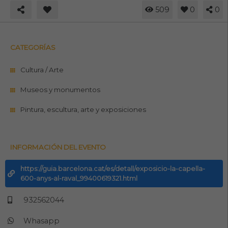
509
0
0
CATEGORÍAS
Cultura / Arte
Museos y monumentos
Pintura, escultura, arte y exposiciones
INFORMACIÓN DEL EVENTO
https://guia.barcelona.cat/es/detall/exposicio-la-capella-
600-anys-al-raval_99400619321.html
932562044
Whasapp