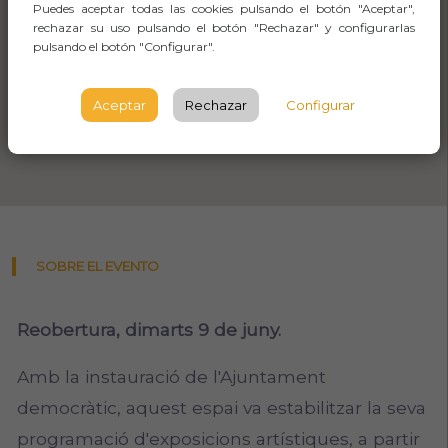
Puedes aceptar todas las cookies pulsando el botón "Aceptar",
rechazar su uso pulsando el botón "Rechazar" y configurarlas
pulsando el botón "Configurar".
Aceptar
Rechazar
Configurar
SOBRE EL EVENTO
Reobertura, dimarts 9 de juny.
Amb la instauració de l'Ajuntament
democràtic, aquest espai va estabilitzar la seva
programació d'exposicions artístiques, a partir