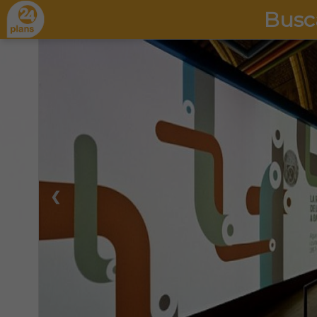
Busc
❮