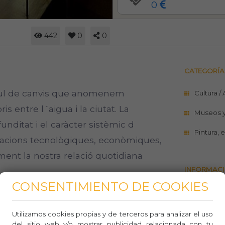
0
442
0
0
CATEGORÍA
cúmul de canvis que anomenem
Cultura /
ris entre l´aigua i la ciutat. La
Museos 
funditat i el caràcter sistèmic d
Pintura, 
icacions tecnològiques, econòmiques,
lment la nostra relació quotidiana
INFORMACI
CONSENTIMIENTO DE COOKIES
Sitio w
934637
Utilizamos cookies propias y de terceros para analizar el uso
del sitio web y/o mostrar publicidad relacionada con tu