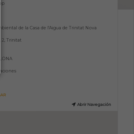
pp
biental de la Casa de l'Aigua de Trinitat Nova
 2, Trinitat
LONA
aciones
GAR
Abrir Navegación