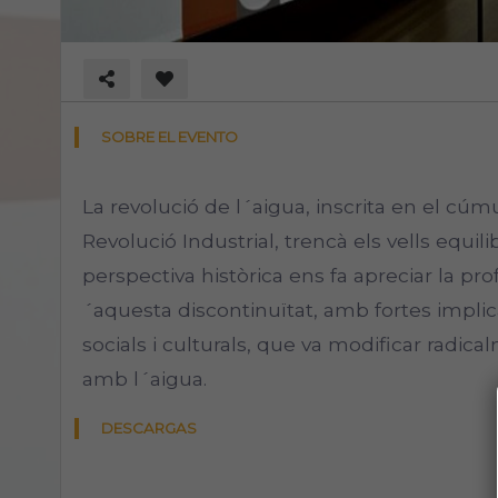
SOBRE EL EVENTO
La revolució de l´aigua, inscrita en el 
Revolució Industrial, trencà els vells equilib
perspectiva històrica ens fa apreciar la pro
´aquesta discontinuïtat, amb fortes impl
socials i culturals, que va modificar radica
amb l´aigua.
DESCARGAS