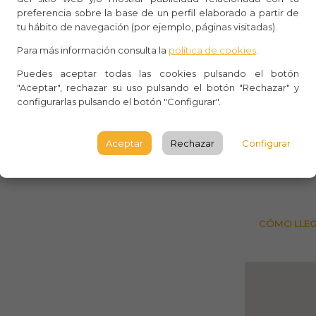
Whasa
preferencia sobre la base de un perfil elaborado a partir de
tu hábito de navegación (por ejemplo, páginas visitadas).
Aforo:
Para más información consulta la
política de cookies
.
Aula Am
Puedes aceptar todas las cookies pulsando el botón
"Aceptar", rechazar su uso pulsando el botón "Rechazar" y
C Garbí,
configurarlas pulsando el botón "Configurar".
Nova
BARCE
Aceptar
Rechazar
Configurar
Observ
CÓMO LLE