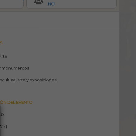
NO
S
 Arte
y monumentos
escultura, arte y exposiciones
ÓN DEL EVENTO
eb
771