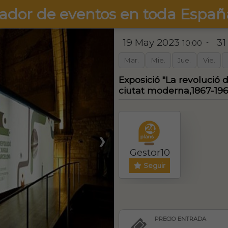
ador de eventos en toda Españ
19 May 2023
31
-
10:00
Mar.
Mie.
Jue.
Vie.
Exposició "La revolució d
ciutat moderna,1867-19
❯
Gestor10
Seguir
PRECIO ENTRADA