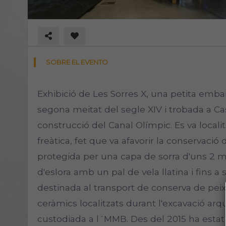
SOBRE EL EVENTO
Exhibició de Les Sorres X, una petita emb
segona meitat del segle XIV i trobada a Ca
construcció del Canal Olímpic. Es va local
freàtica, fet que va afavorir la conservació 
protegida per una capa de sorra d'uns 2 m
d'eslora amb un pal de vela llatina i fins
destinada al transport de conserva de peix
ceràmics localitzats durant l'excavació arq
custodiada a l´MMB. Des del 2015 ha estat 