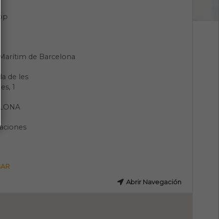
pp
Marítim de Barcelona
a de les
es, 1
LONA
aciones
GAR
Abrir Navegación