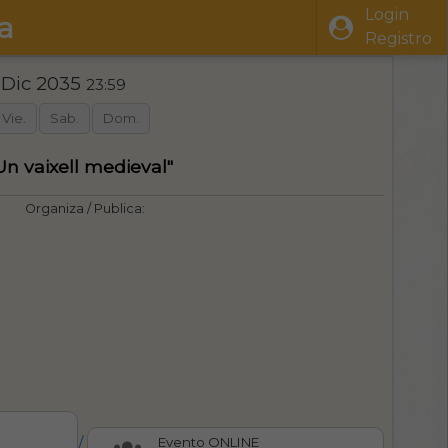
Login
a
Registro
 Dic 2035
23:59
Vie.
Sab.
Dom.
 Un vaixell medieval"
Organiza / Publica:
/
Evento ONLINE