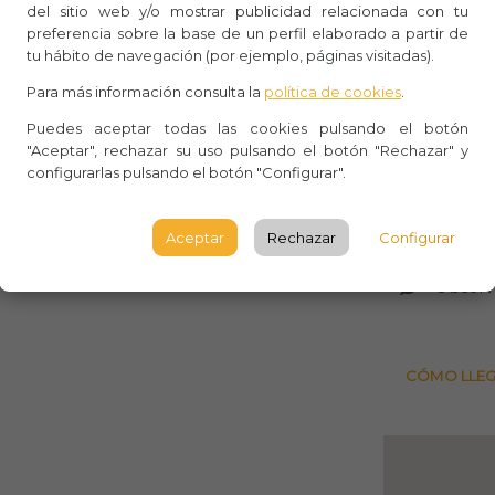
del sitio web y/o mostrar publicidad relacionada con tu
tzació.
preferencia sobre la base de un perfil elaborado a partir de
Whasa
tu hábito de navegación (por ejemplo, páginas visitadas).
Aforo:
Para más información consulta la
política de cookies
.
Museu 
Puedes aceptar todas las cookies pulsando el botón
"Aceptar", rechazar su uso pulsando el botón "Rechazar" y
configurarlas pulsando el botón "Configurar".
Avingud
Drassan
Aceptar
Rechazar
Configurar
BARCE
Observ
CÓMO LLE