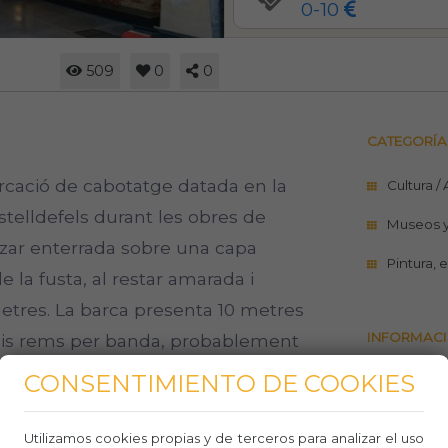
0-10
509
0
0
CATEGORÍA
arcació de cabotatge datada en la
Cultura /
stelldefels durant les obres de
Museos 
itzar enterrada sobre una capa
Pintura, 
de la fusta, al restar amarada i
etres. La barca presenta 10 metres
INFORMACI
 a sis rems per banda, probablement
, segons indiquen els recipients
CONSENTIMIENTO DE COOKIES
https://g
vaixell-
ueològica. Des del 2011 est à
objecte delstreballs de conservació i
Utilizamos cookies propias y de terceros para analizar el uso
93342