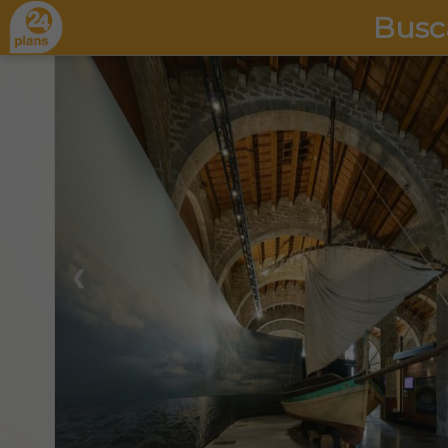
Busc
❮