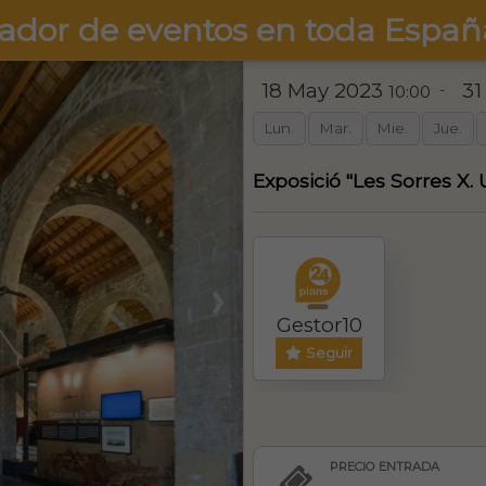
ador de eventos en toda Españ
18 May 2023
31
-
10:00
Lun.
Mar.
Mie.
Jue.
Exposició "Les Sorres X.
❯
Gestor10
Seguir
PRECIO ENTRADA