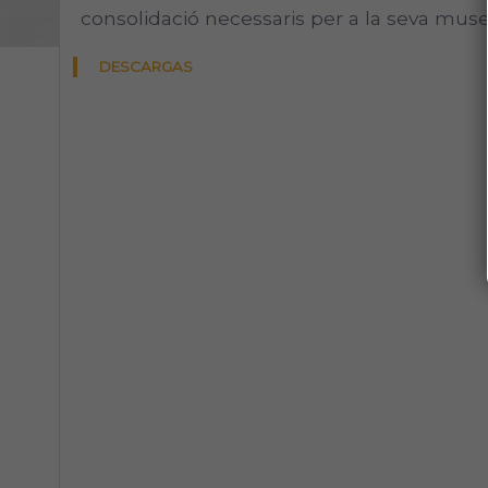
consolidació necessaris per a la seva museï
DESCARGAS