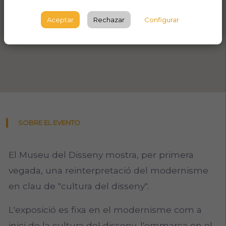
Aceptar
Rechazar
Configurar
SOBRE EL EVENTO
El Museu del Disseny mostra, per primera
vegada, una reinterpretació del modernisme
en clau de "cultura del disseny".
L'exposició es fixa en el modernisme com a
inici de la cultura del disseny, l'emmarca en el