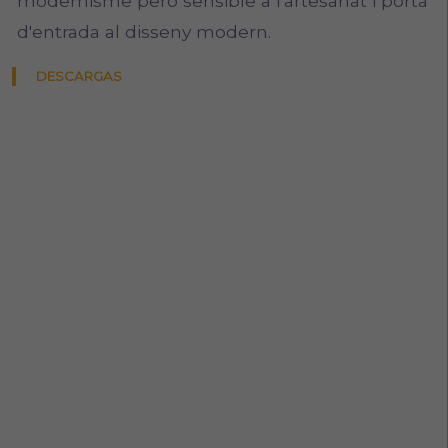
modernisme però sensible a l'artesanat i porta
d'entrada al disseny modern.
DESCARGAS