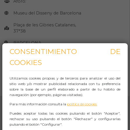
Aforo:
Museu del Disseny de Barcelona
Plaça de les Glòries Catalanes,
37*38
BARCELONA
CONSENTIMIENTO DE
Observaciones
COOKIES
CÓMO LLEGAR
Utilizamos cookies propias y de terceros para analizar el uso del
sitio web y/o mostrar publicidad relacionada con tu preferencia
Abrir Navegación
sobre la base de un perfil elaborado a partir de tu hábito de
navegación (por ejemplo, páginas visitadas).
Para más información consulta la
política de cookies
.
Puedes aceptar todas las cookies pulsando el botón "Aceptar",
rechazar su uso pulsando el botón "Rechazar" y configurarlas
pulsando el botón "Configurar".