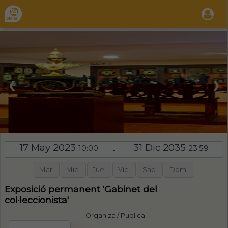
❮
❯
17 May 2023
31 Dic 2035
10:00
23:59
-
Mar.
Mie.
Jue.
Vie.
Sab.
Dom.
Exposició permanent 'Gabinet del
col·leccionista'
Organiza / Publica: