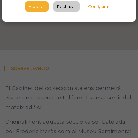
Aceptar
Rechazar
Configurar
SOBRE EL EVENTO
El Gabinet del col·leccionista ens permetrà
visitar un museu molt diferent sense sortir del
mateix edifici.
Originalment aquesta secció va ser batejada
per Frederic Marès com el Museu Sentimental.