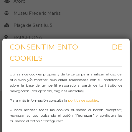
Aforo:
Museu Frederic Marès
Plaça de Sant Iu, 5
BARCELONA
CONSENTIMIENTO DE
Observaciones
COOKIES
CÓMO LLEGAR
Utilizamos cookies propias y de terceros para analizar el uso del
sitio web y/o mostrar publicidad relacionada con tu preferencia
Abrir Navegación
sobre la base de un perfil elaborado a partir de tu hábito de
navegación (por ejemplo, páginas visitadas).
Para más información consulta la
política de cookies
.
Puedes aceptar todas las cookies pulsando el botón "Aceptar",
rechazar su uso pulsando el botón "Rechazar" y configurarlas
pulsando el botón "Configurar".